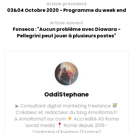
Article précédent
03&04 Octobre 2020 - Programme du week end
Article suivant
Fonseca : "Aucun problème avec Diawara -
Pellegrini peut jouer à plusieurs postes"
OddiStephane
▶ Consultant digital marketing freelance
Créateur et rédacteur du blog AmoRoma.fr
& AmoRomaTour.com
Accrédité AS Roma
'social media'
Rome depuis 2019 -
Originaire d'Avignon (France)