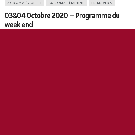
AS ROMA ÉQUIPE 1
AS ROMA FÉMININE
PRIMAVERA
03&04 Octobre 2020 – Programme du
week end
2 octobre 2020
0
154
5
0
OddiStephane