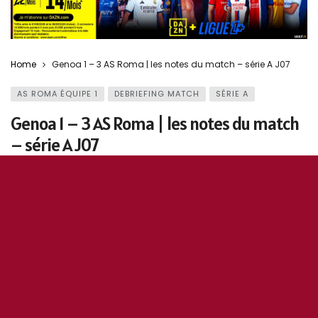
Home
Genoa 1 – 3 AS Roma | les notes du match – série A J07
AS ROMA ÉQUIPE 1
DEBRIEFING MATCH
SÉRIE A
Genoa 1 – 3 AS Roma | les notes du match
– série A J07
9 novembre 2020
0
157
5
0
OddiStephane