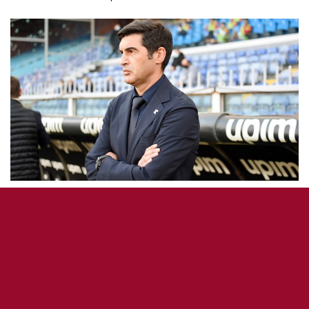
AS ROMA ÉQUIPE 1
CONFÉRENCE DE PRESSE
SÉRIE A
Fonseca : « Important de ressentir cette
confiance dans l’équipe ».
9 novembre 2020
0
158
5
0
Jess