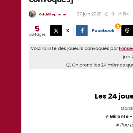
27 juin 2020
0
154
OddiStephane
5
2
X
Facebook
partages
Voici la liste des joueurs convoqués par
Fonse
juin
🐺 On prend les 24 mêmes qu
Les 24 jo
Gardi
✔ Mirante –
❌ Pau L