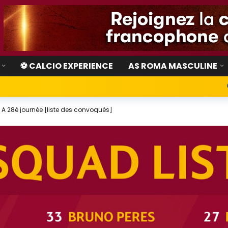
⚽ CALCIO EXPERIENCE
AS ROMA MASCULINE
 A 28è journée [liste des convoqués]