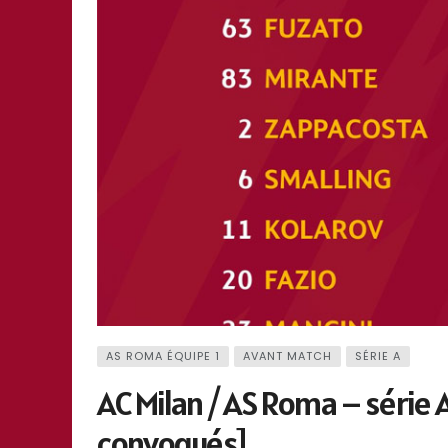
AS ROMA ÉQUIPE 1
AVANT MATCH
SÉRIE A
AC Milan / AS Roma – série 
convoqués]