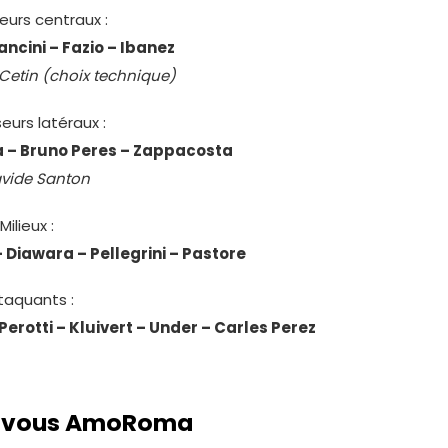
eurs centraux :
ncini – Fazio – Ibanez
Cetin (choix technique)
eurs latéraux :
a – Bruno Peres – Zappacosta
vide Santon
Milieux :
 Diawara – Pellegrini – Pastore
taquants :
Perotti – Kluivert – Under – Carles Perez
z-vous AmoRoma