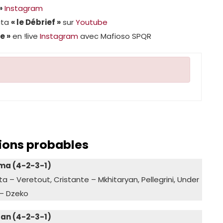
»
Instagram
uta
« le Débrief »
sur
Youtube
e »
en !live
Instagram
avec Mafioso SPQR
ons probables
ma (4-2-3-1)
a – Veretout, Cristante – Mkhitaryan, Pellegrini, Under
– Dzeko
lan (4-2-3-1)