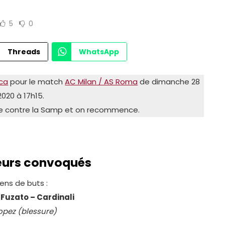
5
0
Threads
WhatsApp
ca
pour le match
AC Milan / AS Roma
de dimanche 28
 2020 à 17h15.
e contre la Samp et on recommence.
ueurs convoqués
ens de buts :
 Fuzato – Cardinali
opez (blessure)