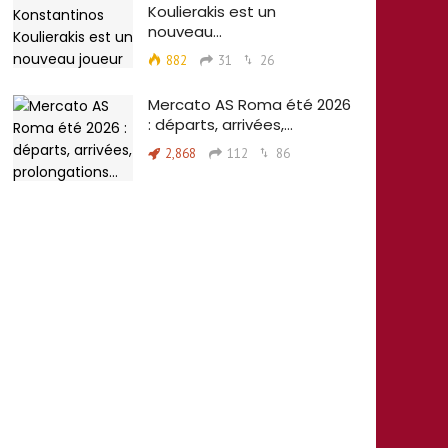
Koulierakis est un
nouveau…
882
31
26
Mercato AS Roma été 2026
: départs, arrivées,…
2,868
112
86