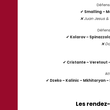
Défens
✔ Smalling – Ma
❌ Juan Jesus & 
Défens
✔ Kolarov – Spinazzol
❌ Da
✔ Cristante – Veretout –
At
✔ Dzeko – Kalinic – Mkhitaryan – 
Les rende