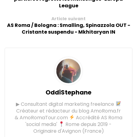
League
Article suivant
AS Roma / Bologna : Smalling, Spinazzola OUT -
Cristante suspendu - Mkhitaryan IN
OddiStephane
▶ Consultant digital marketing freelance
Créateur et rédacteur du blog AmoRoma.fr
& AmoRomaTour.com
Accrédité AS Roma
'social media'
Rome depuis 2019 -
Originaire d'Avignon (France)