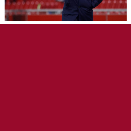
AS ROMA ÉQUIPE 1
COUPE D'EUROPE
DEBRIEFING MATCH
Fonseca sur Ajax / Roma (1-2) : « Une
grande partie. Je regrette les
mensonges » Europa League
9 avril 2021
0
163
5
0
OddiStephane
2
Paulo Fonseca s’est exprimé suite à la victoire de la
Roma sur la pelouse de l’Ajax 2-1 avec des buts de
Pellegrini
et
Ibanez
. Victoire qui place la Roma en