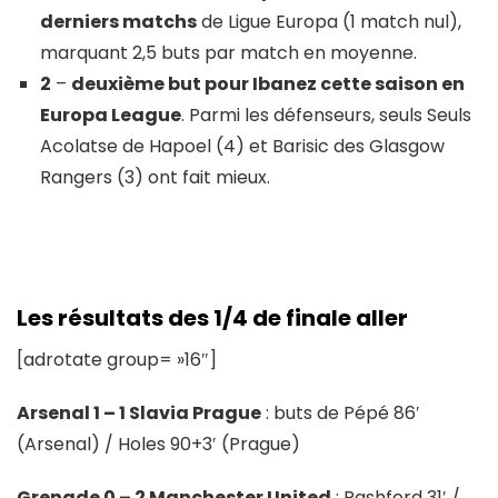
derniers matchs
de Ligue Europa (1 match nul),
marquant 2,5 buts par match en moyenne.
2
–
deuxième but pour Ibanez cette saison en
Europa League
. Parmi les défenseurs, seuls Seuls
Acolatse de Hapoel (4) et Barisic des Glasgow
Rangers (3) ont fait mieux.
Les résultats des 1/4 de finale aller
[adrotate group= »16″]
Arsenal 1 – 1 Slavia Prague
: buts de Pépé 86′
(Arsenal) / Holes 90+3′ (Prague)
Grenade 0 – 2 Manchester United
: Rashford 31′ /