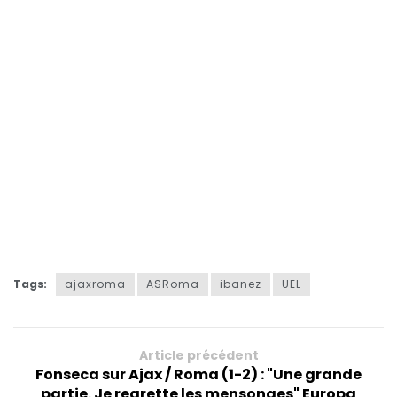
Tags:
ajaxroma
ASRoma
ibanez
UEL
Article précédent
Fonseca sur Ajax / Roma (1-2) : "Une grande
partie. Je regrette les mensonges" Europa