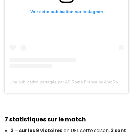
Voir cette publication sur Instagram
Une publication partagée par AS Roma France by AmoRoma.fr (@amoroma.fr)
7
statistiques sur le match
3
–
sur les 9 victoires
en UEL cette saison,
3 sont