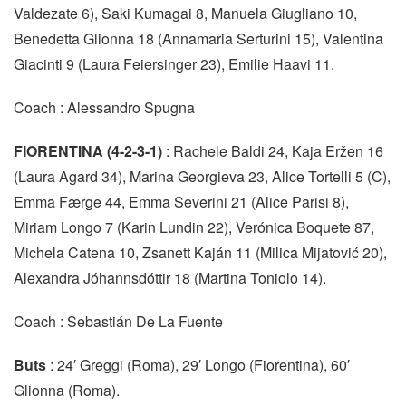
Valdezate 6), Saki Kumagai 8, Manuela Giugliano 10,
Benedetta Glionna 18 (Annamaria Serturini 15), Valentina
Giacinti 9 (Laura Feiersinger 23), Emilie Haavi 11.
Coach : Alessandro Spugna
FIORENTINA (4-2-3-1)
: Rachele Baldi 24, Kaja Eržen 16
(Laura Agard 34), Marina Georgieva 23, Alice Tortelli 5 (C),
Emma Færge 44, Emma Severini 21 (Alice Parisi 8),
Miriam Longo 7 (Karin Lundin 22), Verónica Boquete 87,
Michela Catena 10, Zsanett Kaján 11 (Milica Mijatović 20),
Alexandra Jóhannsdóttir 18 (Martina Toniolo 14).
Coach : Sebastián De La Fuente
Buts
: 24′ Greggi (Roma), 29′ Longo (Fiorentina), 60′
Glionna (Roma).