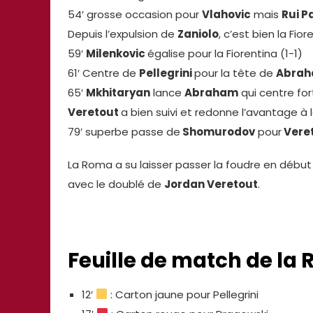
54′ grosse occasion pour
Vlahovic
mais
Rui P
Depuis l’expulsion de
Zaniolo
, c’est bien la Fi
59′
Milenkovic
égalise pour la Fiorentina (1-1)
61′ Centre de
Pellegrini
pour la tête de
Abra
65′
Mkhitaryan
lance
Abraham
qui centre for
Veretout
a bien suivi et redonne l’avantage à 
79′ superbe passe de
Shomurodov
pour
Vere
La Roma a su laisser passer la foudre en début
avec le doublé de
Jordan Veretout
.
Feuille de match de la
12′
: Carton jaune pour Pellegrini