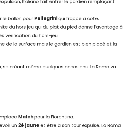
expulsion, Italiano fait entrer le gardien remplaçant
r le ballon pour
Pellegrini
qui frappe à coté.
imite du hors jeu qui du plat du pied donne l’avantage à
s vérification du hors-jeu.
 de la surface mais le gardien est bien placé et la
Roma, se créant même quelques occasions. La Roma va
mplace
Maleh
pour la Fiorentina.
evoir un
2è jaune
et être à son tour expulsé. La Roma