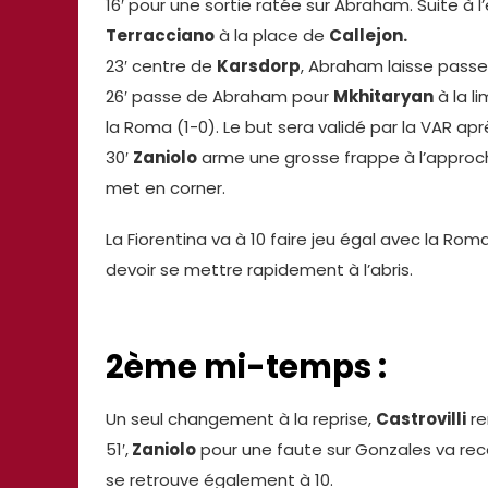
16′ pour une sortie ratée sur Abraham. Suite à l’
Terracciano
à la place de
Callejon.
23′ centre de
Karsdorp
, Abraham laisse passe
26′ passe de Abraham pour
Mkhitaryan
à la l
la Roma (1-0). Le but sera validé par la VAR aprè
30′
Zaniolo
arme une grosse frappe à l’approche
met en corner.
La Fiorentina va à 10 faire jeu égal avec la 
devoir se mettre rapidement à l’abris.
2ème mi-temps :
Un seul changement à la reprise,
Castrovilli
re
51′,
Zaniolo
pour une faute sur Gonzales va rec
se retrouve également à 10.