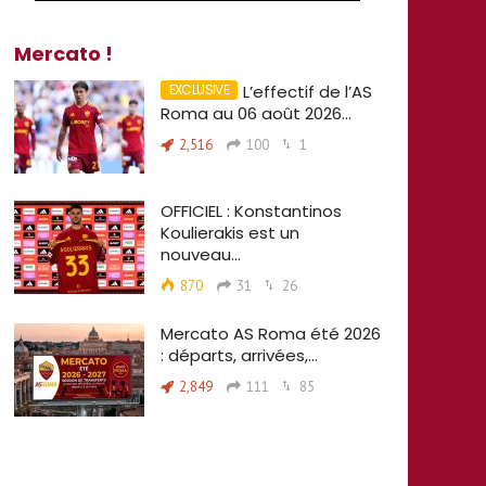
Mercato !
L’effectif de l’AS
Roma au 06 août 2026…
2,516
100
1
OFFICIEL : Konstantinos
Koulierakis est un
nouveau…
870
31
26
Mercato AS Roma été 2026
: départs, arrivées,…
2,849
111
85