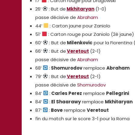
17′
: Carton rouge pour Dragowski
26′
: But de
Mkhitaryan
(1-0)
passe décisive de
Abraham
44′
: Carton jaune pour Zaniolo
51′
: Carton rouge pour Zaniolo (2è jaune)
60′
: But de
Milenkovic
pour la Fiorentina (
66′
: But de
Veretout
(2-1)
passe décisive de
Abraham
68′
:
Shomurodov
remplace
Abraham
79′
: But de
Veretout
(2-1)
passe décisive de
Shomurodov
84′
:
Carles Perez
remplace
Pellegrini
84′
:
El Shaarawy
remplace
Mkhitaryan
87′
:
Bove
remplace
Veretout
fin du match sur le score 3-1 pour la Roma