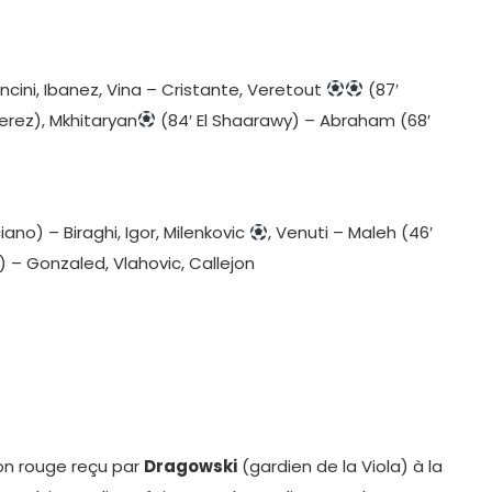
ancini, Ibanez, Vina – Cristante, Veretout
(87′
erez), Mkhitaryan
(84′ El Shaarawy) – Abraham (68′
iano) – Biraghi, Igor, Milenkovic
, Venuti – Maleh (46′
) – Gonzaled, Vlahovic, Callejon
on rouge reçu par
Dragowski
(gardien de la Viola) à la