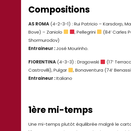
Compositions
AS ROMA
(4-2-3-1) : Rui Patricio – Karsdorp, M
Bove) – Zaniolo
, Pellegrini
(84′ Carles P
Shormurodov)
Entraineur :
José Mourinho.
FIORENTINA
(4-3-3) : Dragowski
(17′ Terracc
Castrovilli), Pulgar
, Bonaventura (74′ Benassi
Entraineur :
Italiano
1ère mi-temps
Une mi-temps plutôt équilibrée malgré le cart