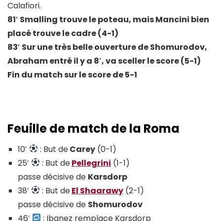
Calafiori.
81′ Smalling trouve le poteau, mais Mancini bien
placé trouve le cadre (4-1)
83′ Sur une très belle ouverture de Shomurodov,
Abraham entré il y a 8′, va sceller le score (5-1)
Fin du match sur le score de 5-1
Feuille de match de la Roma
10′
: But de
Carey
(0-1)
25′
: But de
Pellegrini
(1-1)
passe décisive de
Karsdorp
38′
: But de
El Shaarawy
(2-1)
passe décisive de
Shomurodov
46′
: Ibanez remplace Karsdorp