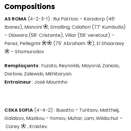
Compositions
AS ROMA
(4-2-3-1) : Rui Patricio – Karsdorp (46′
Ibanez), Mancini
, Smalling, Calafiori (77′ Kumbulla)
– Diawara (58′ Cristante), Villar (58′ veretout) –
Perez, Pellegrini
(75′ Abraham
), El Shaarawy
– Shomurodov
Remplaçants
: Fuzato, Reynolds, Mayoral, Zaniolo,
Darboe, Zalewski, Mkhitaryan.
Entraineur
: José Mourinho
CSKA SOFIA
(4-4-2) : Busatto – Turitsov, Mattheij,
Galabov, Mazikou – Yomov, Muhar, Lam, Wildschut –
Carey
, Krastev.