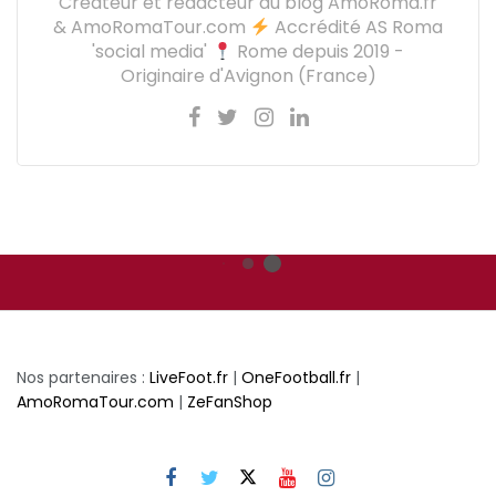
Créateur et rédacteur du blog AmoRoma.fr
& AmoRomaTour.com
Accrédité AS Roma
'social media'
Rome depuis 2019 -
Originaire d'Avignon (France)
Nos partenaires :
LiveFoot.fr
|
OneFootball.fr
|
AmoRomaTour.com
|
ZeFanShop