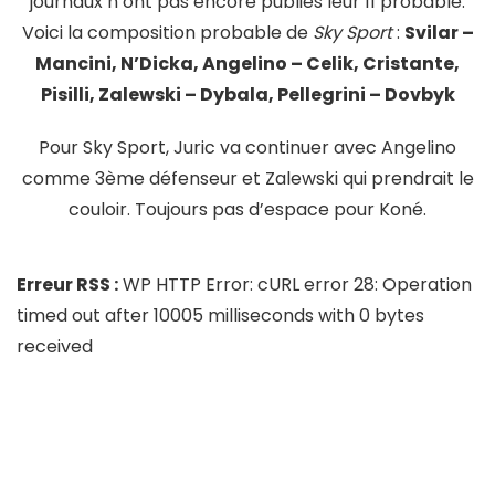
journaux n’ont pas encore publiés leur 11 probable.
Voici la composition probable de
Sky Sport
:
Svilar –
Mancini, N’Dicka, Angelino – Celik, Cristante,
Pisilli, Zalewski – Dybala, Pellegrini – Dovbyk
Pour Sky Sport, Juric va continuer avec Angelino
comme 3ème défenseur et Zalewski qui prendrait le
couloir. Toujours pas d’espace pour Koné.
Erreur RSS :
WP HTTP Error: cURL error 28: Operation
timed out after 10005 milliseconds with 0 bytes
received