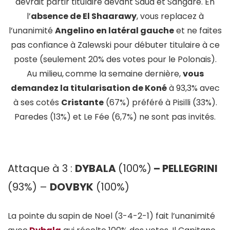
devrait partir titulaire devant Saud et Sangaré. En
l’
absence de El Shaarawy
, vous replacez à
l’unanimité
Angelino en latéral gauche
et ne faites
pas confiance à Zalewski pour débuter titulaire à ce
poste (seulement 20% des votes pour le Polonais).
Au milieu,
comme la semaine dernière,
vous
demandez la titularisation de Koné
à 93,3% avec
à ses cotés
Cristante
(67%) préféré à Pisilli (33%).
Paredes (13%) et Le Fée (6,7%) ne sont pas invités.
Attaque à 3 :
DYBALA
(100%)
– PELLEGRINI
(93%) –
DOVBYK
(100%)
La pointe du sapin de Noel (3-4-2-1) fait l’unanimité