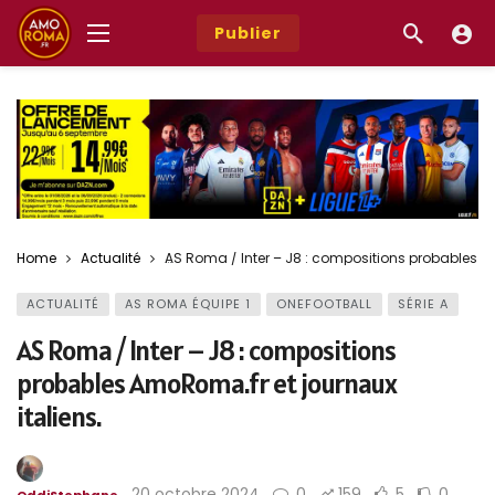
Publier
Home
Actualité
AS Roma / Inter – J8 : compositions probables Am
ACTUALITÉ
AS ROMA ÉQUIPE 1
ONEFOOTBALL
SÉRIE A
AS Roma / Inter – J8 : compositions
probables AmoRoma.fr et journaux
italiens.
20 octobre 2024
0
159
5
0
OddiStephane