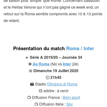
de saison plus ‘simple’ que Rome. Concernant Sassuolo
et le Hellas Verone qui n’ont pas gagné ce week end, un
retour sur la Roma semble compromis avec 10 & 13 points
de retard.
Présentation du match
Roma / Inter
🔸
Série A 2019/20 – Journée 34
⚽
As Roma
(5è) vs
Inter
(2è)
📅
Dimanche 19 Juillet 2020
⏲
21h45
🏟 Stadio
Olimpico di Roma
🟨 arbitre : à venir
📺 Diffusion France :
Bein sport
📺 Diffusion Italie :
Sky