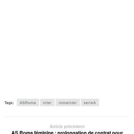
Tags:
ASRoma
inter
romainter
serieA
Article précédent
AS Roma féminine : prolongation de contrat pour