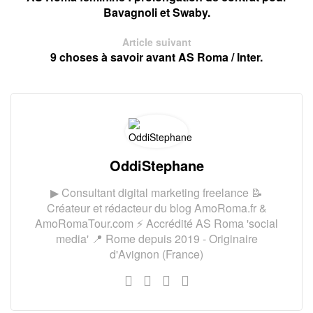
Bavagnoli et Swaby.
Article suivant
9 choses à savoir avant AS Roma / Inter.
OddiStephane
▶ Consultant digital marketing freelance 📝
Créateur et rédacteur du blog AmoRoma.fr &
AmoRomaTour.com ⚡ Accrédité AS Roma 'social
media' 📍 Rome depuis 2019 - Originaire
d'Avignon (France)