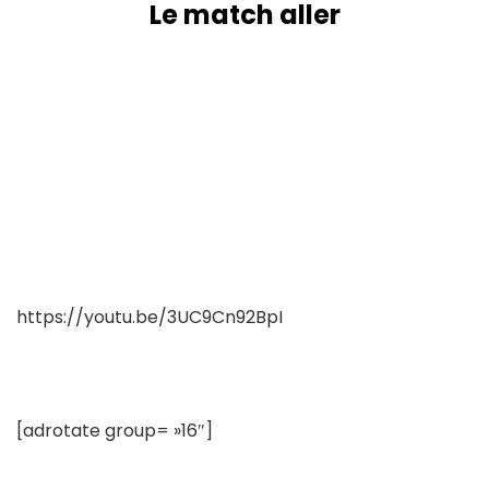
Le match aller
https://youtu.be/3UC9Cn92BpI
[adrotate group= »16″]