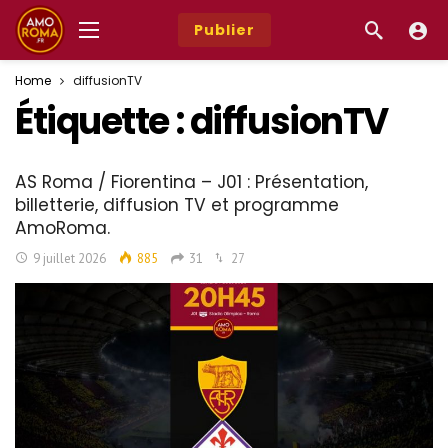
Publier
Home
diffusionTV
Étiquette :
diffusionTV
AS Roma / Fiorentina – J01 : Présentation,
billetterie, diffusion TV et programme
AmoRoma.
9 juillet 2026
885
31
27