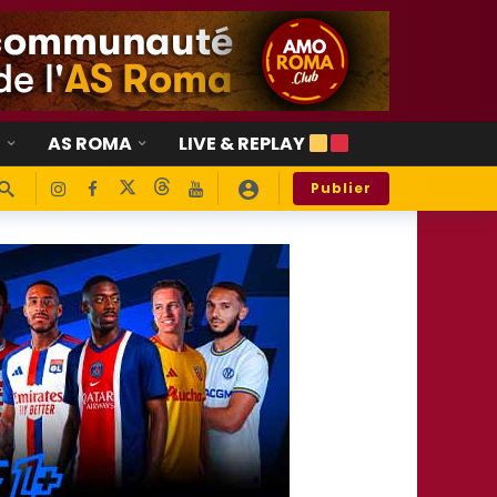
E
AS ROMA
LIVE & REPLAY
Publier