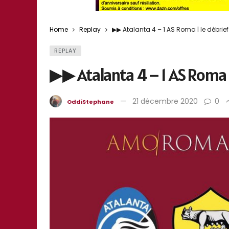
Home
Replay
▶︎▶︎ Atalanta 4 – 1 AS Roma | le débr
REPLAY
▶︎▶︎ Atalanta 4 – 1 AS Roma
21 décembre 2020
0
OddiStephane