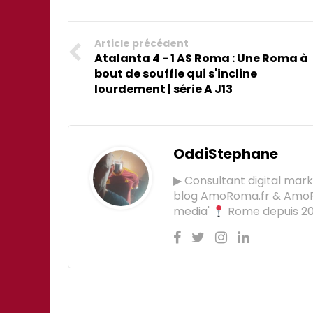
Article précédent
Atalanta 4 - 1 AS Roma : Une Roma à
bout de souffle qui s'incline
lourdement | série A J13
OddiStephane
▶ Consultant digital mar
blog AmoRoma.fr & Am
media'
Rome depuis 201