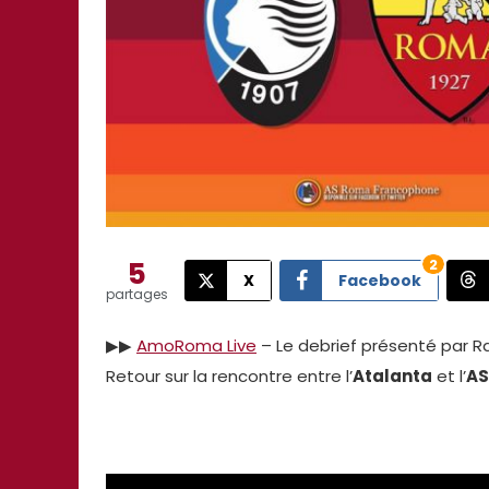
5
2
X
Facebook
partages
▶︎▶︎
AmoRoma Live
– Le debrief présenté par Ra
Retour sur la rencontre entre l’
Atalanta
et l’
A