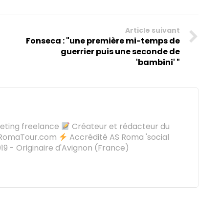
Article suivant
Fonseca : "une première mi-temps de
guerrier puis une seconde de
'bambini' "
keting freelance
Créateur et rédacteur du
oRomaTour.com
Accrédité AS Roma 'social
9 - Originaire d'Avignon (France)