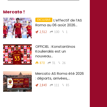
Mercato !
L’effectif de l’AS
Roma au 06 août 2026…
2,512
100
1
OFFICIEL : Konstantinos
Koulierakis est un
nouveau…
870
31
26
Mercato AS Roma été 2026
: départs, arrivées,…
2,843
111
85