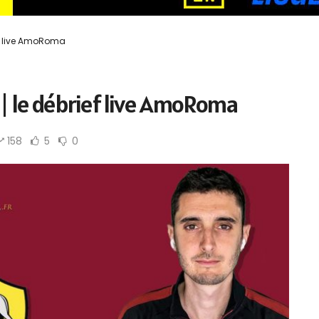
ief live AmoRoma
 | le débrief live AmoRoma
158
5
0