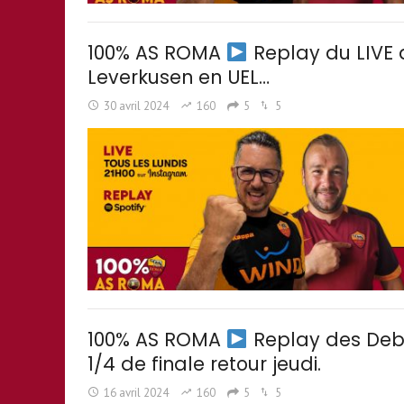
100% AS ROMA
Replay du LIVE d
Leverkusen en UEL…
30 avril 2024
160
5
5
100% AS ROMA
Replay des Debr
1/4 de finale retour jeudi.
16 avril 2024
160
5
5