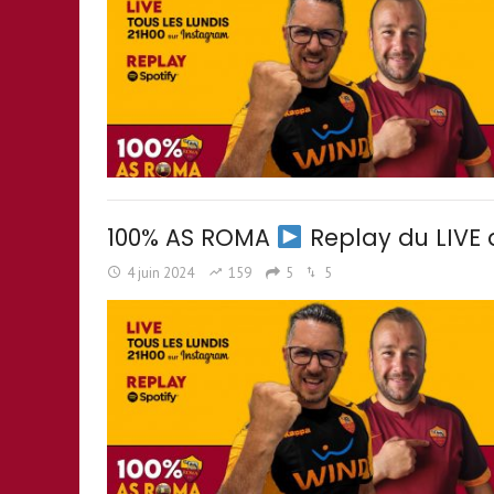
100% AS ROMA
Replay du LIVE d
4 juin 2024
159
5
5