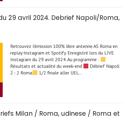
u 29 avril 2024. Debrief Napoli/Roma,
Retrouvez l'émission 100% libre antenne AS Roma en
replay Instagram et Spotify. Enregistré lors du LIVE
Instagram du 29 avril 2024. Au programme :
Résultats et actualité du week-end
Débrief ⁠Napoli
2 - 2 Roma
1/2 finale aller UEL…
iefs Milan / Roma, udinese / Roma et