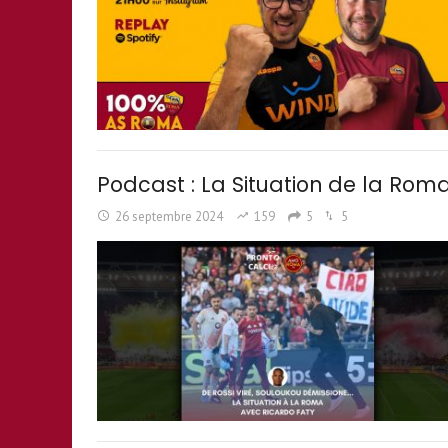
Podcast : La Situation de la Roma
26 septembre 2024
159
5
5