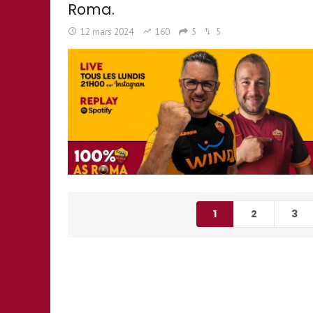
Roma.
12 mars 2024
160
5
5
1
2
3