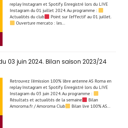
replay Instagram et Spotify. Enregistré lors du LIVE
Instagram du 01 juillet 2024. Au programme :
Actualités du club
Point sur l'effectif au 01 juillet.
Ouverture mercato : les…
u 03 juin 2024. Bilan saison 2023/24
Retrouvez l'émission 100% libre antenne AS Roma en
replay Instagram et Spotify. Enregistré lors du LIVE
Instagram du 03 juin 2024. Au programme :
Résultats et actualités de la semaine
Bilan
Amoroma.fr / Amoroma Club
Bilan live 100% AS…