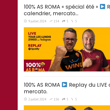
100% AS ROMA « spécial été »
R
calendrier, mercato…
9 juillet 2024
154
5
5
100% AS ROMA
Replay du LIVE d
mercato.
2 juillet 2024
156
5
5