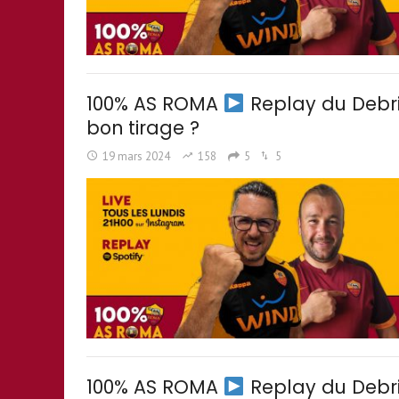
100% AS ROMA
Replay du Debri
bon tirage ?
19 mars 2024
158
5
5
100% AS ROMA
Replay du Debrie