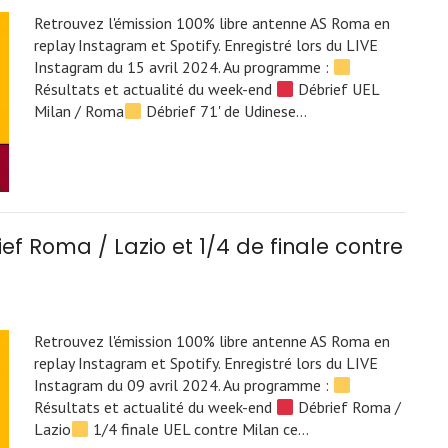
Retrouvez l'émission 100% libre antenne AS Roma en
replay Instagram et Spotify. Enregistré lors du LIVE
Instagram du 15 avril 2024. Au programme :
Résultats et actualité du week-end
Débrief ⁠UEL
Milan / Roma
Débrief 71' de Udinese…
f Roma / Lazio et 1/4 de finale contre
Retrouvez l'émission 100% libre antenne AS Roma en
replay Instagram et Spotify. Enregistré lors du LIVE
Instagram du 09 avril 2024. Au programme :
Résultats et actualité du week-end
Débrief ⁠Roma⁠ /
Lazio
1/4 finale UEL contre Milan ce…