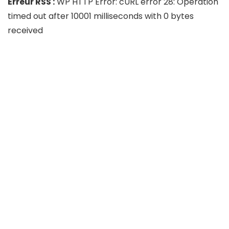
Erreur RSS :
WP HTTP Error: cURL error 28: Operation
timed out after 10001 milliseconds with 0 bytes
received