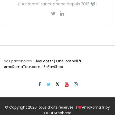
@AsRomaFrancophone depuis 2013
|
Nos partenaires :
LiveFoot.fr
|
OneFootball.fr
|
AmoRomaTour.com
|
ZeFanShop
© Copyright 2026, tous droits réservés |
AmoRoma.fr by
ODDI Stéphane