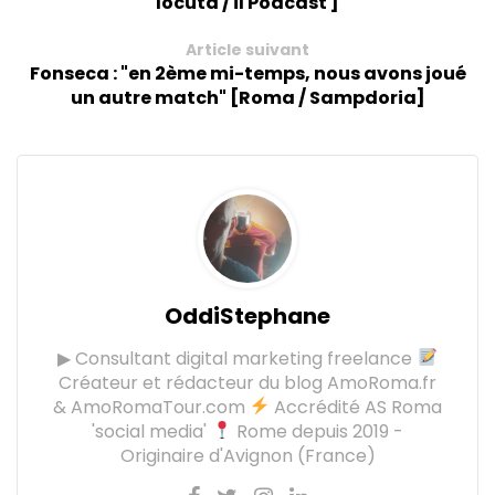
locuta / il Podcast ]
Article suivant
Fonseca : "en 2ème mi-temps, nous avons joué
un autre match" [Roma / Sampdoria]
OddiStephane
▶ Consultant digital marketing freelance
Créateur et rédacteur du blog AmoRoma.fr
& AmoRomaTour.com
Accrédité AS Roma
'social media'
Rome depuis 2019 -
Originaire d'Avignon (France)