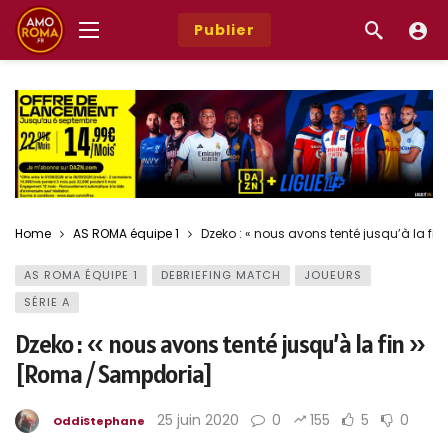
Publier
Home
AS ROMA équipe 1
Dzeko : « nous avons tenté jusqu’à la f
AS ROMA ÉQUIPE 1
DEBRIEFING MATCH
JOUEURS
SÉRIE A
Dzeko : « nous avons tenté jusqu’à la fin »
[Roma / Sampdoria]
25 juin 2020
0
155
5
0
OddiStephane