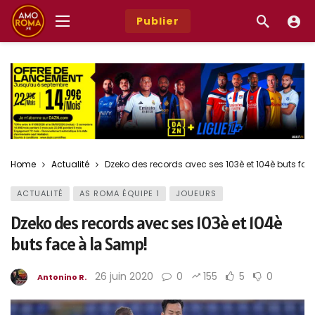
Publier
Home
Actualité
Dzeko des records avec ses 103è et 104è buts fa
ACTUALITÉ
AS ROMA ÉQUIPE 1
JOUEURS
Dzeko des records avec ses 103è et 104è
buts face à la Samp!
26 juin 2020
0
155
5
0
Antonino R.