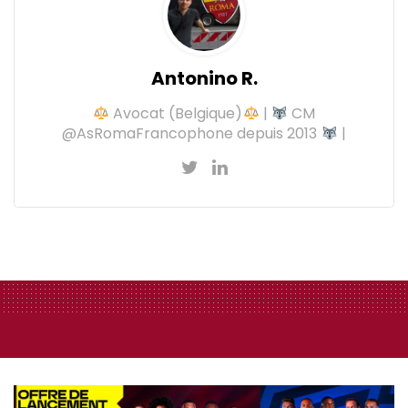
Antonino R.
Avocat (Belgique)
|
CM
@AsRomaFrancophone depuis 2013
|