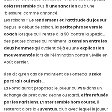
cela ressemble
plus
à une sanction
qu’à une
‘blessure’ comme annoncé.
Les raisons ?
Le rendement et l’attitude du joueur
depuis le début de saison,
la petite phrase vers le
coach
lorsque qu’il rentre à la 90′ contre la Spezia…
des petites choses qui raniment la
tension entre les
deux hommes
qui avaient déjà eu une
explication
mouvementée
lors de l’élimination contre Séville en
Août dernier.
Il se dit qu’en cas de maintient de Fonseca,
Dzeko
partirait oui mais…
La Roma aurait proposait le joueur au
PSG
dans un
échange de prêt avec Keane ou Icardi,
offre refusée
par les Parisiens
.
L’Inter semble hors course
, il
resterait alors la
Juventus
, club avec lequel le joueur