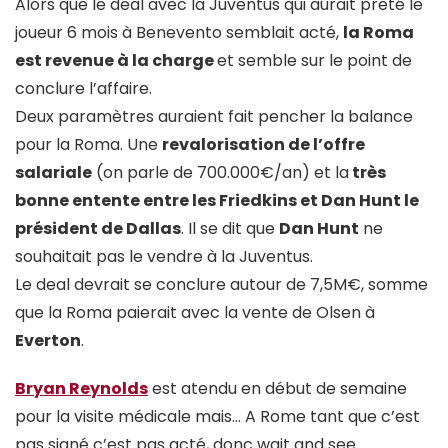
Alors que le deal avec la Juventus qui aurait prêté le
joueur 6 mois à Benevento semblait acté,
la Roma
est revenue à la charge
et semble sur le point de
conclure l’affaire.
Deux paramètres auraient fait pencher la balance
pour la Roma. Une
revalorisation de l’offre
salariale
(on parle de 700.000€/an) et la
très
bonne entente entre les Friedkins et Dan Hunt le
président de Dallas
. Il se dit que
Dan Hunt
ne
souhaitait pas le vendre à la Juventus.
Le deal devrait se conclure autour de 7,5M€, somme
que la Roma paierait avec la vente de Olsen à
Everton
.
Bryan Reynolds
est atendu en début de semaine
pour la visite médicale mais… A Rome tant que c’est
pas signé c’est pas acté, donc wait and see…