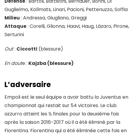
Défense
: Bartoli, Battistini, Bernauer, Borini, Di
Guglielmo, Kollmats, Linari, Pacioni, Pettenuzzo, Soffia
Milieu
: Andressa, Giugliano, Greggi
Attaque
: Corelli, Glionna, Haavi, Haug, Lázaro, Pirone,
Serturini
Out
:
Ciccotti
(blessure)
En dout
e :
Kajzba
(blessure)
L’adversaire
Empoli est le seul équipe a avoir battu la Juventus en
championnat qui restait sur 54 victoires. Le club
azzurro atteint les ½ finales pour la deuxième fois
après la saison 2016-2017 où il a été éliminé par la
Fiorentina. Fiorentina qui a été éliminée cette fois en