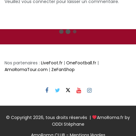
Veuillez vous connecter pour laisser un commentaire.
Home
Zaniolo, 13è plus jeune joueur a atteindre la barre des 100 m
AS ROMA ÉQUIPE 1
JOUEURS
ONEFOOTBALL
Zaniolo, 13è plus jeune joueur a atteindre
la barre des 100 matchs avec la Roma.
12 mars 2022
0
158
5
0
OddiStephane