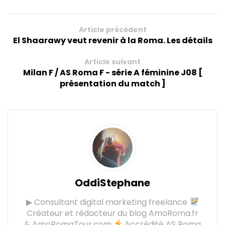
Article précédent
El Shaarawy veut revenir à la Roma. Les détails
Article suivant
Milan F / AS Roma F - série A féminine J08 [
présentation du match ]
OddiStephane
▶ Consultant digital marketing freelance
Créateur et rédacteur du blog AmoRoma.fr
& AmoRomaTour.com
Accrédité AS Roma