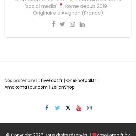
'social media'
Rome depuis 2019 -
Originaire d'Avignon (France)
Nos partenaires :
LiveFoot.fr
|
OneFootball.fr
|
AmoRomaTour.com
|
ZeFanShop
© Copyright 2026, tous droits réservés |
AmoRoma.fr by