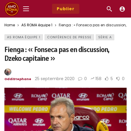
Publier
Home
AS ROMA équipe 1
Fienga : « Fonseca pas en discussion, D
AS ROMA ÉQUIPE 1
CONFÉRENCE DE PRESSE
SÉRIE A
Fienga : « Fonseca pas en discussion,
Dzeko capitaine »
25 septembre 2020
0
158
5
0
OddiStephane