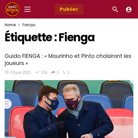
Publier
Home
Fienga
Étiquette :
Fienga
Guido FIENGA : « Mourinho et Pinto choisiront les
joueurs »
19 juin 2021
156
5
5