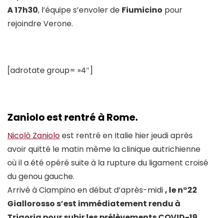
A 17h30
, l’équipe s’envoler de
Fiumicino
pour
rejoindre Verone.
[adrotate group= »4″]
Zaniolo est rentré à Rome.
Nicolò Zaniolo
est rentré en Italie hier jeudi après
avoir quitté le matin même la clinique autrichienne
où il a été opéré suite à la rupture du ligament croisé
du genou gauche.
Arrivé à Ciampino en début d’après-midi
, le n°22
Giallorosso s’est immédiatement rendu à
Trigoria pour subir les prélèvements COVID-19.