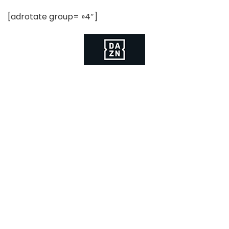
[adrotate group= »4″]