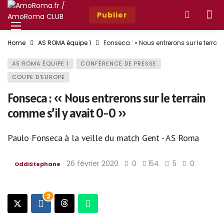
Publier
Home
AS ROMA équipe 1
Fonseca : « Nous entrerons sur le terrai
AS ROMA ÉQUIPE 1
CONFÉRENCE DE PRESSE
COUPE D'EUROPE
Fonseca : « Nous entrerons sur le terrain
comme s’il y avait 0-0 »
Paulo Fonseca à la veille du match Gent - AS Roma
26 février 2020
0
154
5
0
OddiStephane
photo : asroma.fr
2