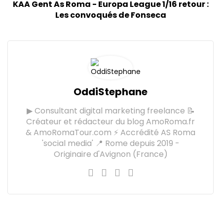
KAA Gent As Roma - Europa League 1/16 retour :
Les convoqués de Fonseca
OddiStephane
▶ Consultant digital marketing freelance 📝
Créateur et rédacteur du blog AmoRoma.fr
& AmoRomaTour.com ⚡ Accrédité AS Roma
'social media' 📍 Rome depuis 2019 -
Originaire d'Avignon (France)