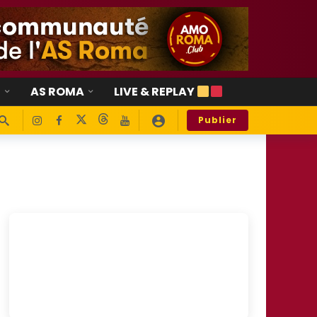
E
AS ROMA
LIVE & REPLAY
Publier