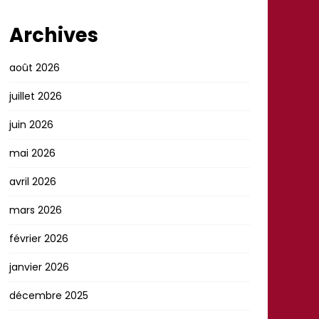
Archives
août 2026
juillet 2026
juin 2026
mai 2026
avril 2026
mars 2026
février 2026
janvier 2026
décembre 2025