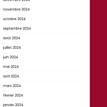
novembre 2024
octobre 2024
septembre 2024
août 2024
juillet 2024
juin 2024
mai 2024
avril 2024
mars 2024
février 2024
janvier 2024