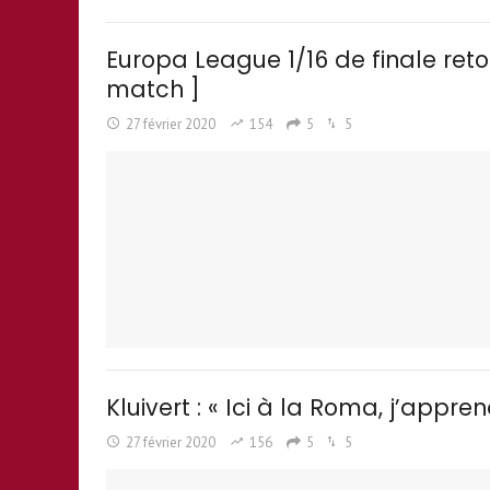
Europa League 1/16 de finale ret
match ]
27 février 2020
154
5
5
Kluivert : « Ici à la Roma, j’appr
27 février 2020
156
5
5