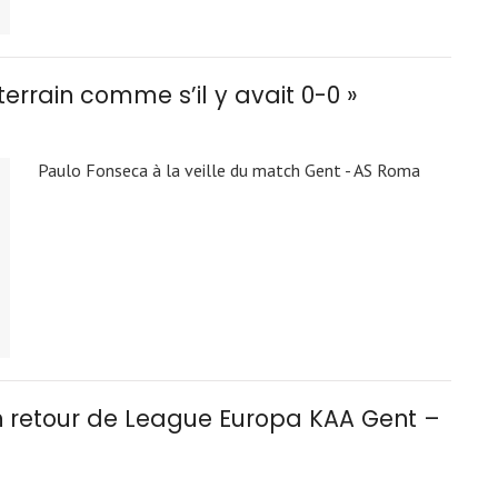
terrain comme s’il y avait 0-0 »
Paulo Fonseca à la veille du match Gent - AS Roma
h retour de League Europa KAA Gent –