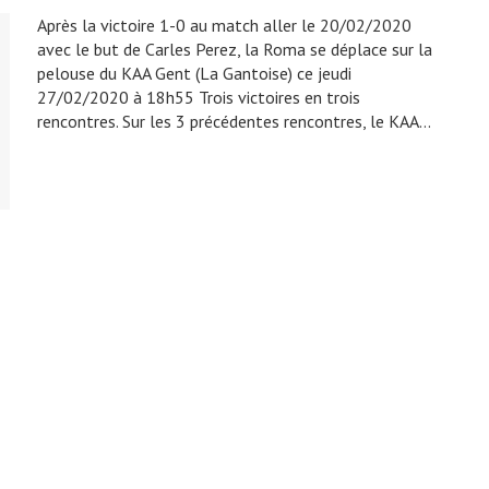
Après la victoire 1-0 au match aller le 20/02/2020
avec le but de Carles Perez, la Roma se déplace sur la
pelouse du KAA Gent (La Gantoise) ce jeudi
27/02/2020 à 18h55 Trois victoires en trois
rencontres. Sur les 3 précédentes rencontres, le KAA…