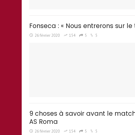
Fonseca : « Nous entrerons sur le 
26 février 2020
154
5
5
9 choses à savoir avant le matc
AS Roma
26 février 2020
154
5
5