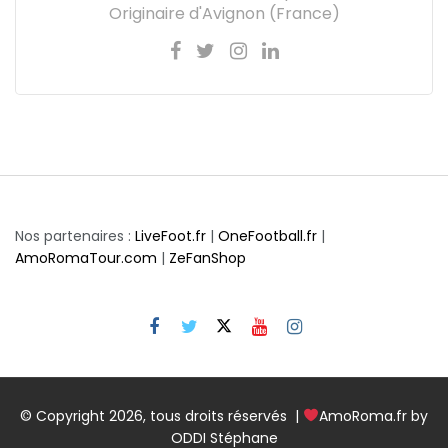
Originaire d'Avignon (France)
Nos partenaires :
LiveFoot.fr
|
OneFootball.fr
|
AmoRomaTour.com
|
ZeFanShop
© Copyright 2026, tous droits réservés |
AmoRoma.fr by
ODDI Stéphane