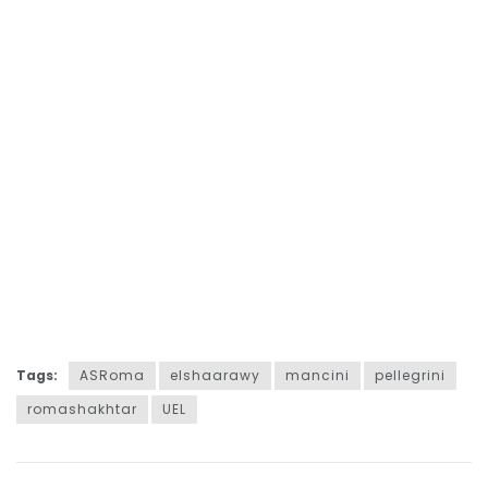
Tags:
ASRoma
elshaarawy
mancini
pellegrini
romashakhtar
UEL