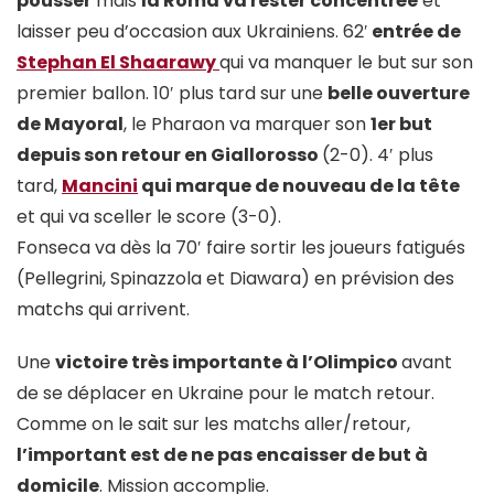
pousser
mais
la Roma va rester concentrée
et
laisser peu d’occasion aux Ukrainiens. 62′
entrée de
Stephan El Shaarawy
qui va manquer le but sur son
premier ballon. 10′ plus tard sur une
belle ouverture
de Mayoral
, le Pharaon va marquer son
1er but
depuis son retour en Giallorosso
(2-0). 4′ plus
tard,
Mancini
qui marque de nouveau de la tête
et qui va sceller le score (3-0).
Fonseca va dès la 70′ faire sortir les joueurs fatigués
(Pellegrini, Spinazzola et Diawara) en prévision des
matchs qui arrivent.
Une
victoire très importante à l’Olimpico
avant
de se déplacer en Ukraine pour le match retour.
Comme on le sait sur les matchs aller/retour,
l’important est de ne pas encaisser de but à
domicile
. Mission accomplie.