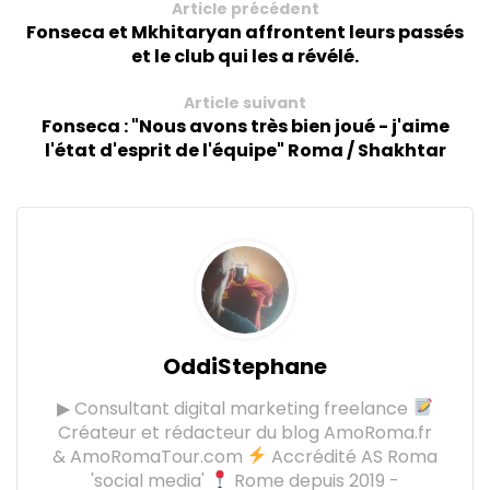
Article précédent
Fonseca et Mkhitaryan affrontent leurs passés
et le club qui les a révélé.
Article suivant
Fonseca : "Nous avons très bien joué - j'aime
l'état d'esprit de l'équipe" Roma / Shakhtar
OddiStephane
▶ Consultant digital marketing freelance
Créateur et rédacteur du blog AmoRoma.fr
& AmoRomaTour.com
Accrédité AS Roma
'social media'
Rome depuis 2019 -