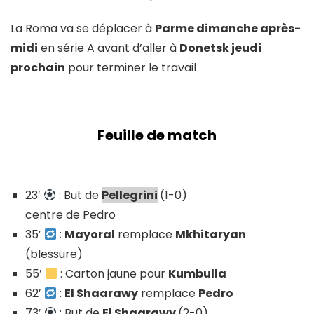
La Roma va se déplacer à
Parme dimanche après-
midi
en série A avant d’aller à
Donetsk jeudi
prochain
pour terminer le travail
Feuille de match
23′
: But de
Pellegrini
(1-0)
centre de Pedro
35′
:
Mayoral
remplace
Mkhitaryan
(blessure)
55′
: Carton jaune pour
Kumbulla
62′
:
El Shaarawy
remplace
Pedro
73′
: But de
El Shaarawy
(2-0)