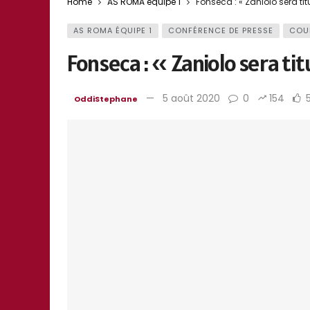
Home
AS ROMA équipe 1
Fonseca : « Zaniolo sera titu
AS ROMA ÉQUIPE 1
CONFÉRENCE DE PRESSE
COU
Fonseca : « Zaniolo sera tit
5 août 2020
0
154
OddiStephane