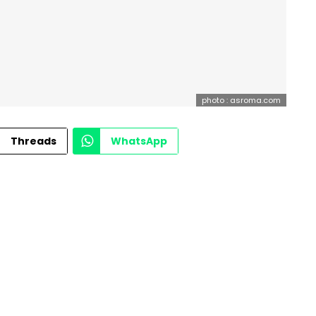
photo : asroma.com
Threads
WhatsApp