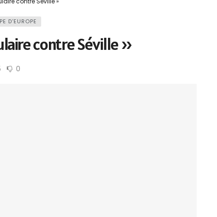
laire contre Séville »
PE D'EUROPE
ulaire contre Séville »
5
0