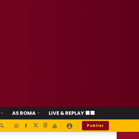
AS ROMA
LIVE & REPLAY 🟨🟥
Publier