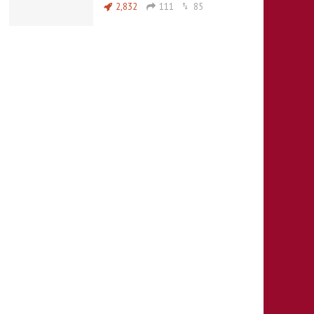
2,832
111
85