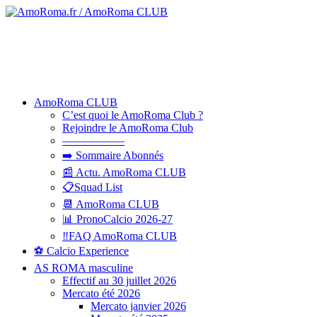
AmoRoma CLUB
C’est quoi le AmoRoma Club ?
Rejoindre le AmoRoma Club
—————–
➡️ Sommaire Abonnés
📰 Actu. AmoRoma CLUB
📋Squad List
📆 AmoRoma CLUB
📊 PronoCalcio 2026-27
‼️FAQ AmoRoma CLUB
⚽ Calcio Experience
AS ROMA masculine
Effectif au 30 juillet 2026
Mercato été 2026
Mercato janvier 2026