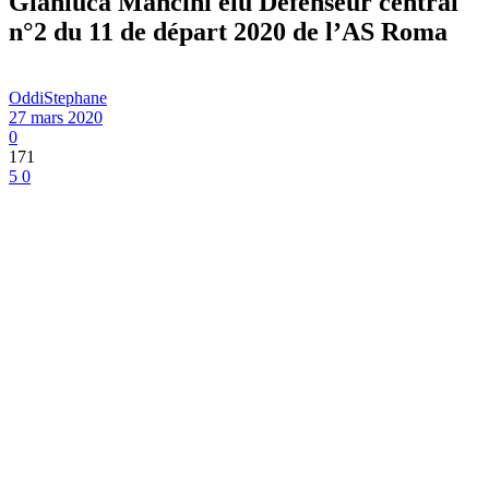
Gianluca Mancini élu Défenseur central
n°2 du 11 de départ 2020 de l’AS Roma
OddiStephane
27 mars 2020
0
171
5
0