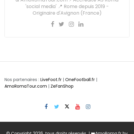
'social media' 📍 Rome depuis 2019 -
Originaire d'Avignon (France)
Nos partenaires :
LiveFoot.fr
|
OneFootball.fr
|
AmoRomaTour.com
|
ZeFanShop
© Copyright 2026, tous droits réservés | ❤️AmoRoma.fr by