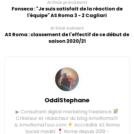
Article précédent
Fonseca : "Je suis satisfait de la réaction de
l'équipe" AS Roma 3 - 2 Cagliari
Article suivant
AS Roma : classement de l'effectif de ce début de
saison 2020/21
OddiStephane
▶ Consultant digital marketing freelance
Créateur et rédacteur du blog AmoRoma.fr
& AmoRomaTour.com
Accrédité AS Roma
'social media'
Rome depuis 2019 -