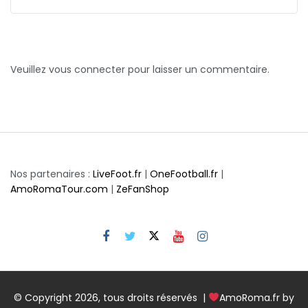
Veuillez vous connecter pour laisser un commentaire.
Nos partenaires :
LiveFoot.fr
|
OneFootball.fr
|
AmoRomaTour.com
|
ZeFanShop
© Copyright 2026, tous droits réservés |
AmoRoma.fr by