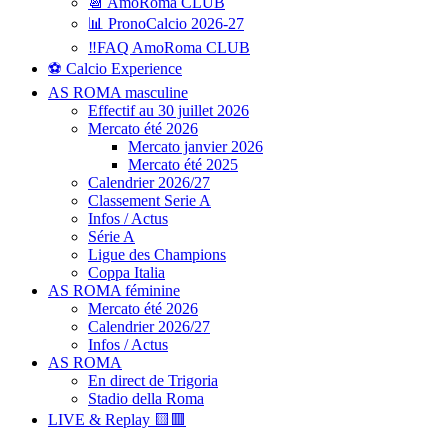
📆 AmoRoma CLUB
📊 PronoCalcio 2026-27
‼️FAQ AmoRoma CLUB
⚽ Calcio Experience
AS ROMA masculine
Effectif au 30 juillet 2026
Mercato été 2026
Mercato janvier 2026
Mercato été 2025
Calendrier 2026/27
Classement Serie A
Infos / Actus
Série A
Ligue des Champions
Coppa Italia
AS ROMA féminine
Mercato été 2026
Calendrier 2026/27
Infos / Actus
AS ROMA
En direct de Trigoria
Stadio della Roma
LIVE & Replay 🟨🟥