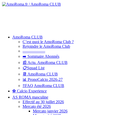
AmoRoma CLUB
C’est quoi le AmoRoma Club ?
Rejoindre le AmoRoma Club
—————–
➡️ Sommaire Abonnés
📰 Actu. AmoRoma CLUB
📋Squad List
📆 AmoRoma CLUB
📊 PronoCalcio 2026-27
‼️FAQ AmoRoma CLUB
⚽ Calcio Experience
AS ROMA masculine
Effectif au 30 juillet 2026
Mercato été 2026
Mercato janvier 2026