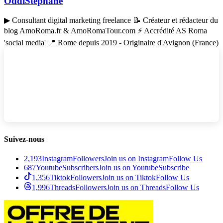
OddiStephane
▶ Consultant digital marketing freelance 📝 Créateur et rédacteur du
blog AmoRoma.fr & AmoRomaTour.com ⚡ Accrédité AS Roma
'social media' 📍 Rome depuis 2019 - Originaire d'Avignon (France)
Suivez-nous
2,193
Instagram
Followers
Join us on Instagram
Follow Us
687
Youtube
Subscribers
Join us on Youtube
Subscribe
1,356
Tiktok
Followers
Join us on Tiktok
Follow Us
1,996
Threads
Followers
Join us on Threads
Follow Us