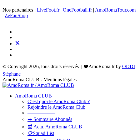
Nos partenaires :
LiveFoot.fr
|
OneFootball.fr
|
AmoRomaTour.com
|
ZeFanShop
© Copyright 2026, tous droits réservés | ❤️AmoRoma.fr by
ODDI
Stéphane
AmoRoma CLUB - Mentions légales
AmoRoma CLUB
C’est quoi le AmoRoma Club ?
Rejoindre le AmoRoma Club
—————–
➡️ Sommaire Abonnés
📰 Actu. AmoRoma CLUB
📋Squad List