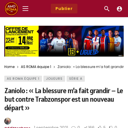
Publier
Home
AS ROMA équipe 1
Zaniolo : « La blessure m’a fait grandir 
AS ROMA ÉQUIPE 1
JOUEURS
SÉRIE A
Zaniolo : « La blessure m’a fait grandir – Le
but contre Trabzonspor est un nouveau
départ »
1 septembre 2021
0
166
5
0
OddiStephane