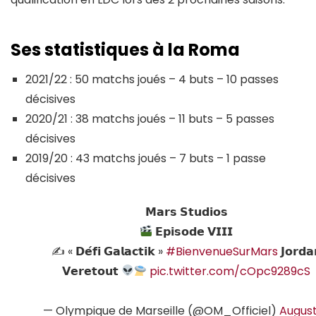
Ses statistiques à la Roma
2021/22 : 50 matchs joués – 4 buts – 10 passes
décisives
2020/21 : 38 matchs joués – 11 buts – 5 passes
décisives
2019/20 : 43 matchs joués – 7 buts – 1 passe
décisives
𝗠𝗮𝗿𝘀 𝗦𝘁𝘂𝗱𝗶𝗼𝘀
𝗘𝗽𝗶𝘀𝗼𝗱𝗲 𝗩𝗜𝗜𝗜
✍️ « 𝗗𝗲́𝗳𝗶 𝗚𝗮𝗹𝗮𝗰𝘁𝗶𝗸 »
#BienvenueSurMars
𝗝𝗼𝗿𝗱𝗮
𝗩𝗲𝗿𝗲𝘁𝗼𝘂𝘁
pic.twitter.com/cOpc9289cS
— Olympique de Marseille (@OM_Officiel)
August