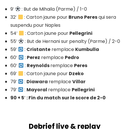
9′
: But de Mihaila (Parme) / 1-0
32′
: Carton jaune pour
Bruno Peres
qui sera
suspendu pour Naples
54′
: Carton jaune pour
Pellegrini
55′
: But de Hernani sur penalty (Parme) / 2-0
59′
:
Cristante
remplace
Kumbulla
60′
:
Perez
remplace
Pedro
60′
:
Reynolds
remplace
Peres
69′
: Carton jaune pour
Dzeko
79′
:
Diawara
remplace
Villar
79′
:
Mayoral
remplace
Pellegrini
90 + 5′ : Fin du match sur le score de 2-0
Debrief live & replay