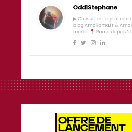
OddiStephane
▶ Consultant digital mar
blog AmoRoma.fr & Am
media'
Rome depuis 201