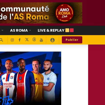
E
AS ROMA
LIVE & REPLAY
Publier