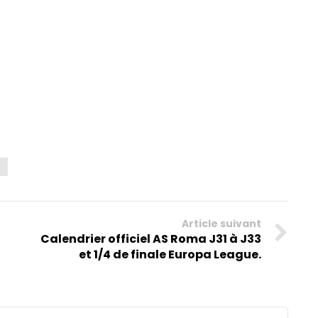
A
Article suivant
Calendrier officiel AS Roma J31 à J33
et 1/4 de finale Europa League.