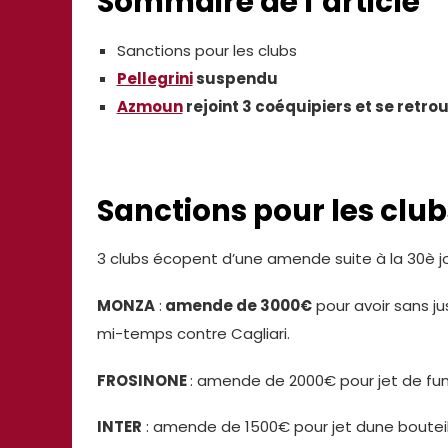
Sommaire de l’article
Sanctions pour les clubs
Pellegrini
suspendu
Azmoun
rejoint 3 coéquipiers et se retro
Sanctions pour les club
3 clubs écopent d’une amende suite à la 30è j
MONZA
:
amende de 3000€
pour avoir sans ju
mi-temps contre Cagliari.
FROSINONE
: amende de 2000€ pour jet de fu
INTER
: amende de 1500€ pour jet dune bouteil