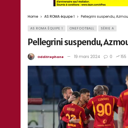
Home
AS ROMA équipe 1
Pellegrini suspendu, Azmoun 
AS ROMA ÉQUIPE 1
ONEFOOTBALL
SÉRIE A
Pellegrini suspendu, Azmoun 
19 mars 2024
0
155
OddiStephane