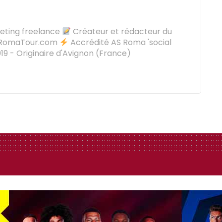
keting freelance
Créateur et rédacteur du
oRomaTour.com
Accrédité AS Roma 'social
9 - Originaire d'Avignon (France)