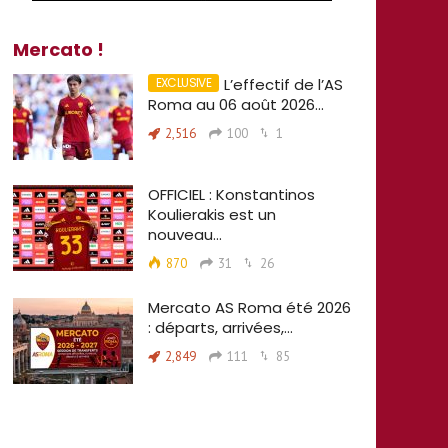
Mercato !
L’effectif de l’AS
Roma au 06 août 2026…
2,516
100
1
OFFICIEL : Konstantinos
Koulierakis est un
nouveau…
870
31
26
Mercato AS Roma été 2026
: départs, arrivées,…
2,849
111
85