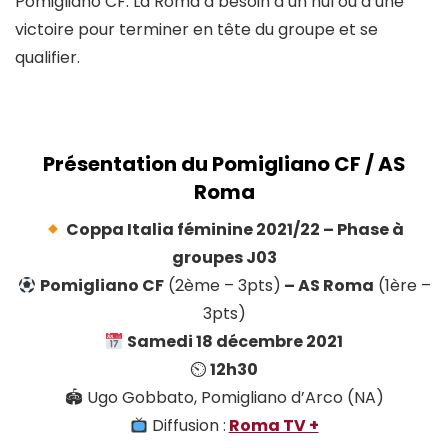
Pomigliano CF. La Roma a besoin d’un nul ou d’une
victoire pour terminer en tête du groupe et se
qualifier.
Présentation du Pomigliano CF / AS
Roma
Coppa Italia féminine 2021/22 – Phase à
groupes J03
Pomigliano CF
(2ème – 3pts)
–
AS Roma
(1ère –
3pts)
Samedi 18 décembre 2021
⏲
12h30
🏟 Ugo Gobbato, Pomigliano d’Arco (NA)
Diffusion :
Roma TV +