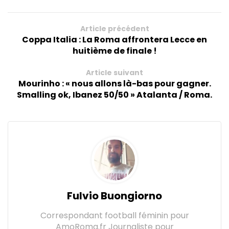
Article précédent
Coppa Italia : La Roma affrontera Lecce en
huitième de finale !
Article suivant
Mourinho : « nous allons là-bas pour gagner.
Smalling ok, Ibanez 50/50 » Atalanta / Roma.
Fulvio Buongiorno
Correspondant football féminin pour
AmoRoma.fr Journaliste pour