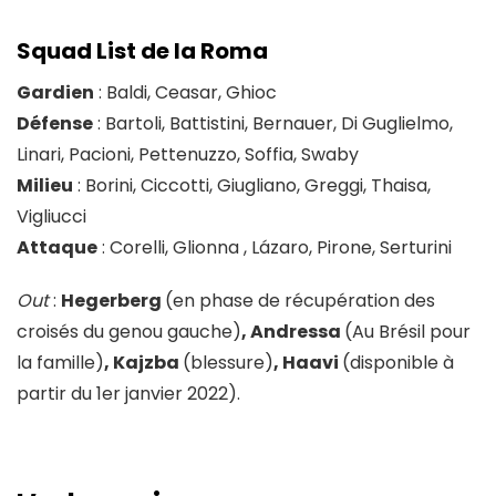
Squad List de la Roma
Gardien
: Baldi, Ceasar, Ghioc
Défense
: Bartoli, Battistini, Bernauer, Di Guglielmo,
Linari, Pacioni, Pettenuzzo, Soffia, Swaby
Milieu
: Borini, Ciccotti, Giugliano, Greggi, Thaisa,
Vigliucci
Attaque
: Corelli, Glionna , Lázaro, Pirone, Serturini
Out
:
Hegerberg
(en phase de récupération des
croisés du genou gauche)
,
Andressa
(Au Brésil pour
la famille)
,
Kajzba
(blessure)
,
Haavi
(disponible à
partir du 1er janvier 2022).