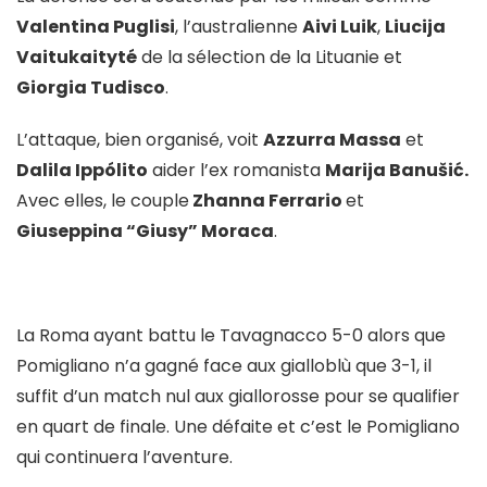
Valentina Puglisi
, l’australienne
Aivi Luik
,
Liucija
Vaitukaityté
de la sélection de la Lituanie et
Giorgia Tudisco
.
L’attaque, bien organisé, voit
Azzurra Massa
et
Dalila Ippólito
aider l’ex romanista
Marija Banušić.
Avec elles, le couple
Zhanna Ferrario
et
Giuseppina “Giusy” Moraca
.
La Roma ayant battu le Tavagnacco 5-0 alors que
Pomigliano n’a gagné face aux gialloblù que 3-1, il
suffit d’un match nul aux giallorosse pour se qualifier
en quart de finale. Une défaite et c’est le Pomigliano
qui continuera l’aventure.