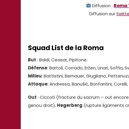
Diffusion :
Roma 
Diffusion sur
twitt
Squad List de la Roma
But
: Baldi, Ceasar, Pipitone.
Défense
: Bartoli, Corrado, Eržen, Linari, Soffia, 
Milieu
: Battistini, Bernauer, Giugliano, Pettenuzz
Attaque
: Andressa, Banušić, Bonfantini, Corelli
Out
: Ciccoti (fracture du sacrum – out encor
genou droit),
Hegerberg
(rupture ligaments c