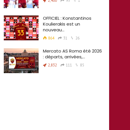
2,400
95
1
OFFICIEL : Konstantinos
Koulierakis est un
nouveau…
864
31
26
Mercato AS Roma été 2026
: départs, arrivées,…
2,832
111
85