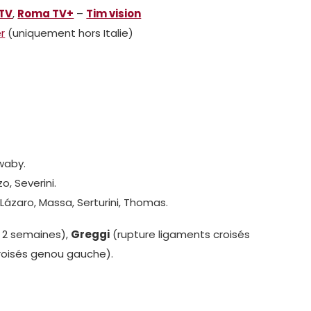
TV
,
Roma TV+
–
Tim vision
er
(uniquement hors Italie)
Swaby.
o, Severini.
, Lázaro, Massa, Serturini, Thomas.
e 2 semaines),
Greggi
(rupture ligaments croisés
roisés genou gauche).