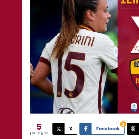
5
2
X
Facebook
partages