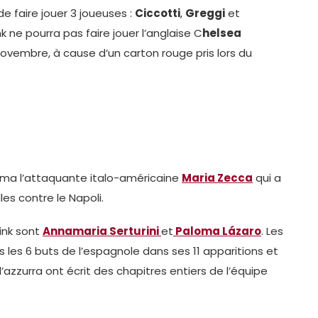
de faire jouer 3 joueuses :
Ciccotti
,
Greggi
et
 ne pourra pas faire jouer l’anglaise C
helsea
 novembre, à cause d’un carton rouge pris lors du
 Roma l’attaquante italo-américaine
Maria Zecca
qui a
es contre le Napoli.
ink sont
Annamaria Serturini
et
Paloma Lázaro
. Les
 les 6 buts de l’espagnole dans ses 11 apparitions et
l’azzurra ont écrit des chapitres entiers de l’équipe