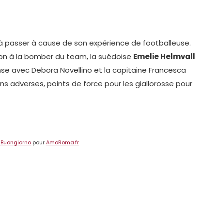
e à passer à cause de son expérience de footballeuse.
ion à la bomber du team, la suédoise
Emelie Helmvall
nse avec Debora Novellino et la capitaine Francesca
ons adverses, points de force pour les giallorosse pour
o Buongiorno
pour
AmoRoma.fr