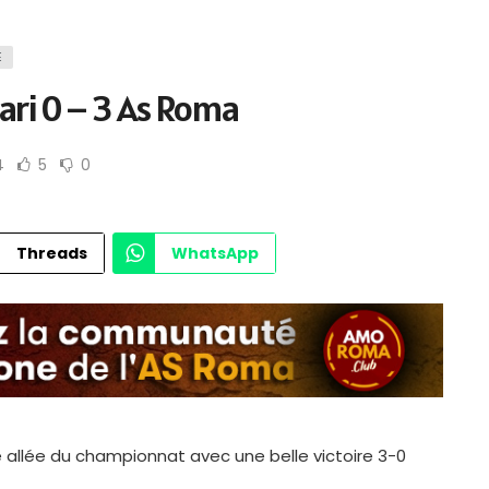
E
ari 0 – 3 As Roma
4
5
0
Photo : AsRoma.com
Threads
WhatsApp
e allée du championnat avec une belle victoire 3-0