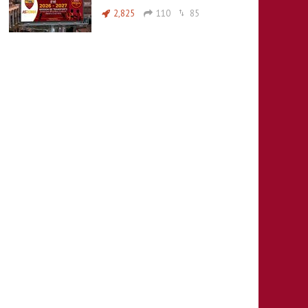
2,825
110
85