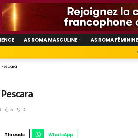
IENCE
AS ROMA MASCULINE
AS ROMA FÉMININ
1 Pescara
1 Pescara
6
5
0
Photo ASRoma.com
Threads
WhatsApp