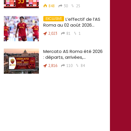
848
30
25
L’effectif de l’AS
Roma au 02 août 2026…
2,023
81
1
Mercato AS Roma été 2026
: départs, arrivées,…
2,816
110
84