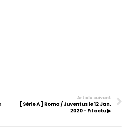
Article suivant
s
[ Série A ] Roma / Juventus le 12 Jan.
2020 - Fil actu ▶