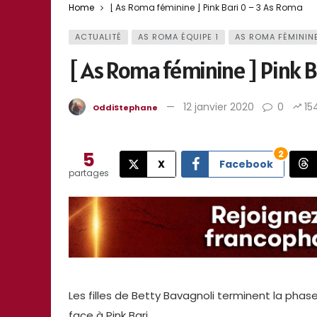
Home
[ As Roma féminine ] Pink Bari 0 – 3 As Roma
ACTUALITÉ
AS ROMA ÉQUIPE 1
AS ROMA FÉMININ
[ As Roma féminine ] Pink B
12 janvier 2020
0
15
OddiStephane
5
2
X
Facebook
partages
Les filles de Betty Bavagnoli terminent la phas
face à Pink Bari.