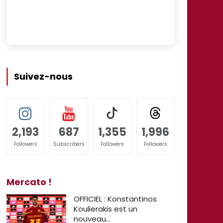
Suivez-nous
2,193
687
1,355
1,996
Followers
Subscribers
Followers
Followers
Mercato !
OFFICIEL : Konstantinos
Koulierakis est un
nouveau…