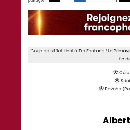
partages
Coup de sifflet final à Tra Fontane ! La Prima
fin d
Calaf
Sdai
Pavone (Pes
Albert