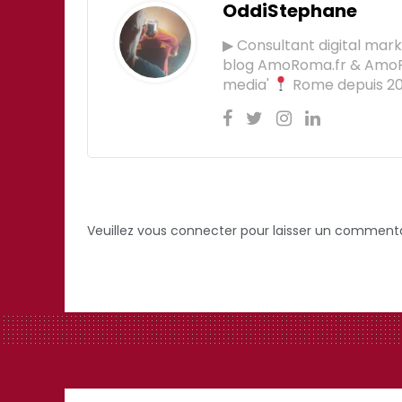
OddiStephane
▶ Consultant digital mar
blog AmoRoma.fr & Am
media'
Rome depuis 201
Veuillez vous connecter pour laisser un commenta