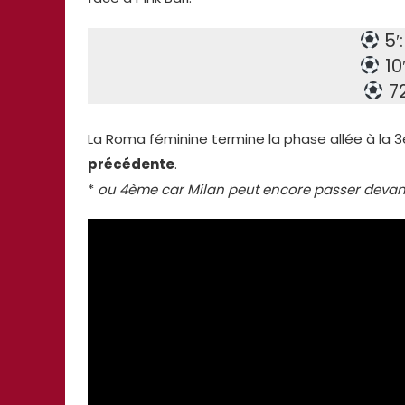
5′
10
72
La Roma féminine termine la phase allée à la 
précédente
.
*
ou 4ème car Milan peut encore passer devan