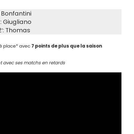
: Bonfantini
′: Giugliano
′: Thomas
3è place* avec
7 points de plus que la saison
t avec ses matchs en retards