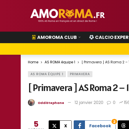
AMOROMA CLUB
CALCIO EXPER
Home
AS ROMA équipe 1
[ Primavera ] AS Roma 2 – 
AS ROMA ÉQUIPE 1
PRIMAVERA
[ Primavera ] AS Roma 2 – 
12 janvier 2020
0
15
OddiStephane
5
2
X
Facebook