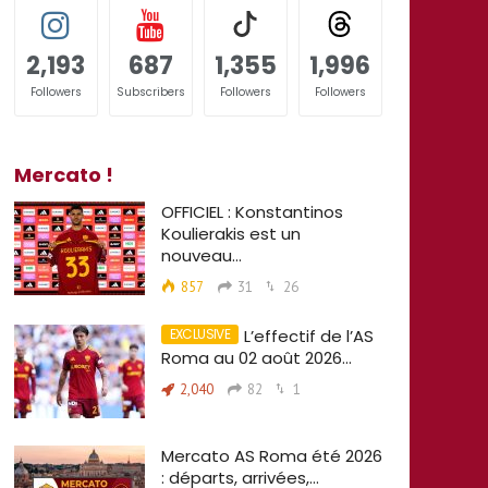
2,193
687
1,355
1,996
Followers
Subscribers
Followers
Followers
Mercato !
OFFICIEL : Konstantinos
Koulierakis est un
nouveau…
857
31
26
L’effectif de l’AS
Roma au 02 août 2026…
2,040
82
1
Mercato AS Roma été 2026
: départs, arrivées,…