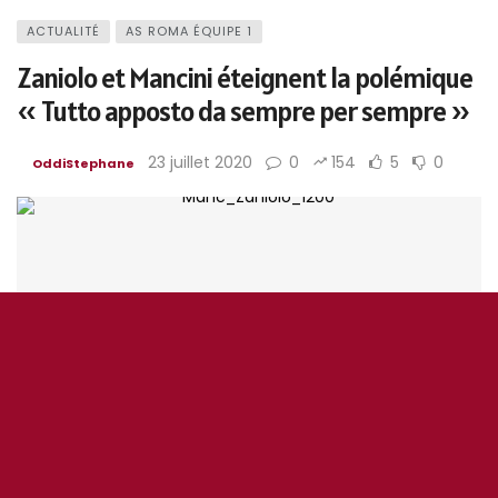
ACTUALITÉ
AS ROMA ÉQUIPE 1
Zaniolo et Mancini éteignent la polémique
« Tutto apposto da sempre per sempre »
23 juillet 2020
0
154
5
0
OddiStephane
photo : instagram Zaniolo et asroma.com
2