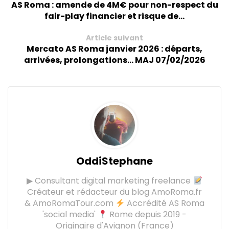
AS Roma : amende de 4M€ pour non-respect du
fair-play financier et risque de...
Article suivant
Mercato AS Roma janvier 2026 : départs,
arrivées, prolongations... MAJ 07/02/2026
OddiStephane
▶ Consultant digital marketing freelance
Créateur et rédacteur du blog AmoRoma.fr
& AmoRomaTour.com
Accrédité AS Roma
'social media'
Rome depuis 2019 -
Originaire d'Avignon (France)