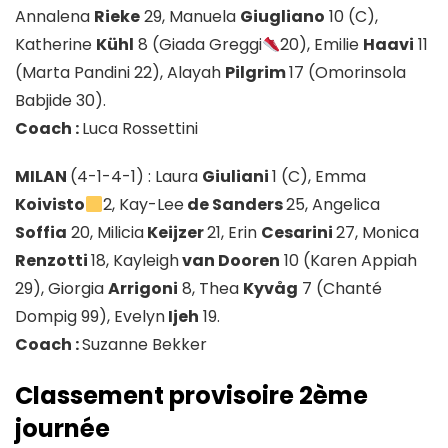
Annalena
Rieke
29, Manuela
Giugliano
10 (C),
Katherine
Kühl
8 (Giada Greggi
20), Emilie
Haavi
11
(Marta Pandini 22), Alayah
Pilgrim
17 (Omorinsola
Babjide 30).
Coach :
Luca Rossettini
MILAN
(4-1-4-1) : Laura
Giuliani
1 (C), Emma
Koivisto
2, Kay-Lee
de Sanders
25, Angelica
Soffia
20, Milicia
Keijzer
21, Erin
Cesarini
27, Monica
Renzotti
18, Kayleigh
van Dooren
10 (Karen Appiah
29), Giorgia
Arrigoni
8, Thea
Kyvåg
7 (Chanté
Dompig 99), Evelyn
Ijeh
19.
Coach :
Suzanne Bekker
Classement provisoire 2ème
journée