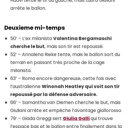
Haavi tente le tir du gauche, mais Laura Giuliani
arrête le ballon.
Deuxieme mi-temps
50’ – L’ex milanista
Valentina Bergamaschi
cherche le but
, mais son tir est repoussé.
52’ – Annalena Rieke tente, mais le ballon sort du
terrain en passant très proche de la cage
milanista.
63’ – Roma encore dangereuse, cette fois avec
l’australienne
Winonah Heatley qui voit son tir
repoussé par la défense adversaire.
66’ – Samantha van Diemen cherche le but, mais
Giuliani arrête et empêche l’avantage giallorosso.
79’ – Giada Greggi sert
Giulia Galli
qui trouve
l’espace bas et le ballon entre finalement dans la