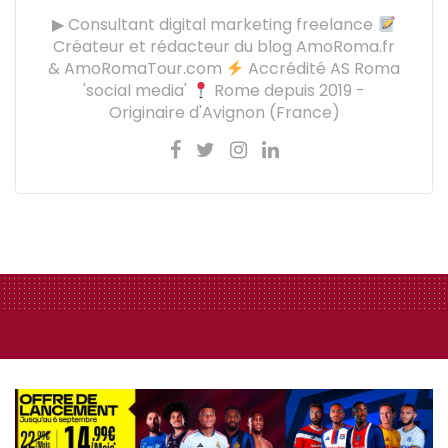
▶ Consultant digital marketing freelance
Créateur et rédacteur du blog AmoRoma.fr
& AmoRomaTour.com
Accrédité AS Roma
'social media'
Rome depuis 2019 -
Originaire d'Avignon (France)