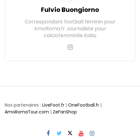
Fulvio Buongiorno
Correspondant football féminin pour
AmoRoma.fr Journaliste pour
calciofemminile italia,
Nos partenaires :
LiveFoot.fr
|
OneFootball.fr
|
AmoRomaTour.com
|
ZeFanShop