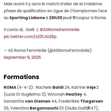
Mais avant il y aura le match d’aller de la troisième
phase de qualification en Ligue de Championnes face
au
Sporting Lisbone
à
20h30
jeudi
11
toujour à Rome.
Il canto di… Galli
#ASRomaFemminile
pic.twitter.com/xZ0fJlo29p
— AS Roma Femminile (@ASRomaFemminile)
September 6, 2025
Formations
ROMA
(4-4-2) : Rachele
Baldi
24, Katrine
Veje
2
(Lucia DI Guglielmo 3), Winonah
Heatley
4,
Samantha
van
Diemen
44, Frederikke
Thøgersen
25, Valentina
Bergamaschi
23 (Giulia Galli
47),