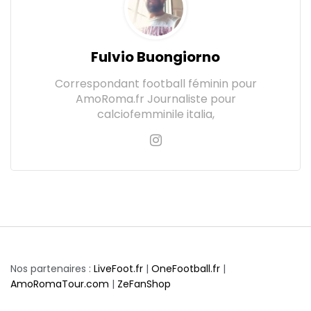
Fulvio Buongiorno
Correspondant football féminin pour
AmoRoma.fr Journaliste pour
calciofemminile italia,
Nos partenaires :
LiveFoot.fr
|
OneFootball.fr
|
AmoRomaTour.com
|
ZeFanShop