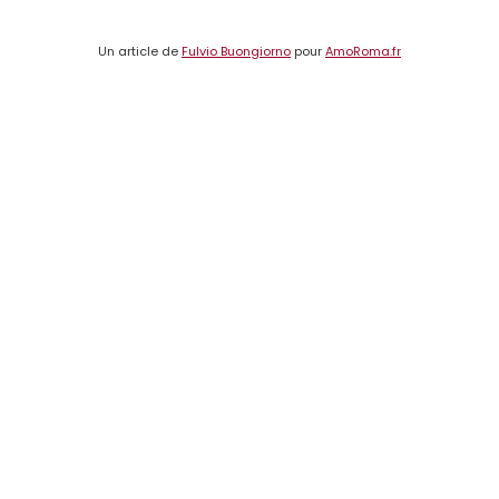
Un article de
Fulvio Buongiorno
pour
AmoRoma.fr