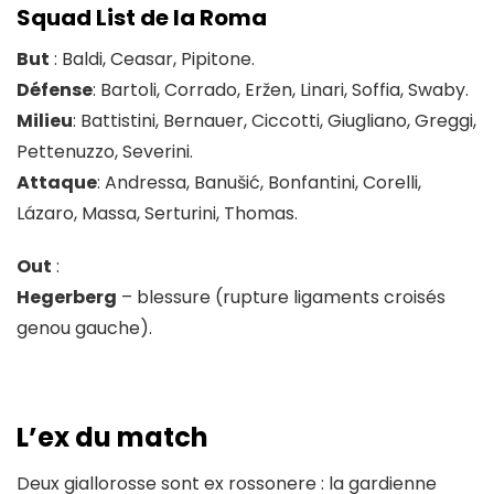
Squad List de la Roma
But
: Baldi, Ceasar, Pipitone.
Défense
: Bartoli, Corrado, Eržen, Linari, Soffia, Swaby.
Milieu
: Battistini, Bernauer, Ciccotti, Giugliano, Greggi,
Pettenuzzo, Severini.
Attaque
: Andressa, Banušić, Bonfantini, Corelli,
Lázaro, Massa, Serturini, Thomas.
Out
:
Hegerberg
– blessure (rupture ligaments croisés
genou gauche).
L’ex du match
Deux giallorosse sont ex rossonere : la gardienne