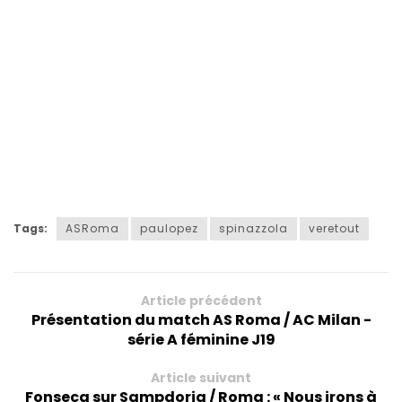
Tags:
ASRoma
paulopez
spinazzola
veretout
Article précédent
Présentation du match AS Roma / AC Milan -
série A féminine J19
Article suivant
Fonseca sur Sampdoria / Roma : « Nous irons à