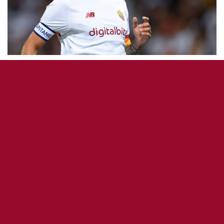
ACTUALITÉ
AS ROMA ÉQUIPE 1
JOUEURS
SQUADRA AZZURA
Pellegrini quitte la Nazionale et rentre à
Trigoria en raison d’un problème
musculaire.
7 septembre 2021
0
159
5
0
OddiStephane
2