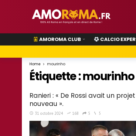
AMOROMA CLUB
CALCIO EXPER
Home
mourinho
Étiquette :
mourinho
Ranieri : « De Rossi avait un proj
nouveau ».
31 octobre 2024
168
5
5