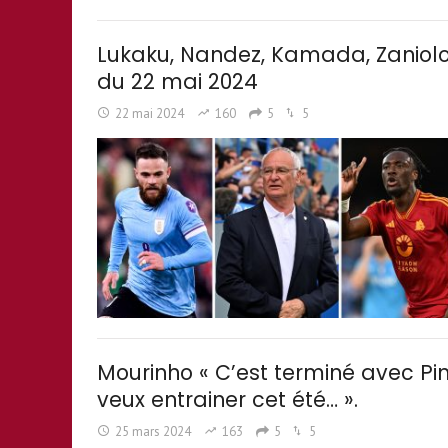
Lukaku, Nandez, Kamada, Zaniolo,
du 22 mai 2024
22 mai 2024
160
5
5
Mourinho « C’est terminé avec Pin
veux entrainer cet été… ».
25 mars 2024
163
5
5