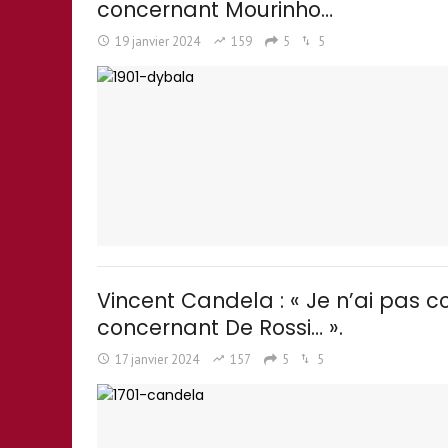
concernant Mourinho…
19 janvier 2024
159
5
5
Vincent Candela : « Je n’ai pas c
concernant De Rossi… ».
17 janvier 2024
157
5
5