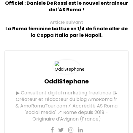
Officiel : Daniele De Rossi est le nouvel entraineur
de l'AS Roma !
Article suivant
La Roma féminine battue en 1/4 de finale aller de
la Coppa Italia par le Napoli.
OddiStephane
▶ Consultant digital marketing freelance 📝
Créateur et rédacteur du blog AmoRoma.fr
& AmoRomaTour.com ⚡ Accrédité AS Roma
'social media' 📍 Rome depuis 2019 -
Originaire d'Avignon (France)