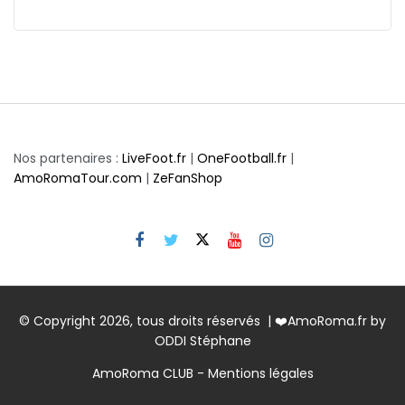
Nos partenaires :
LiveFoot.fr
|
OneFootball.fr
|
AmoRomaTour.com
|
ZeFanShop
© Copyright 2026, tous droits réservés | ❤️AmoRoma.fr by
ODDI Stéphane
AmoRoma CLUB - Mentions légales