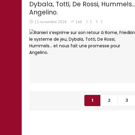
Dybala, Totti, De Rossi, Hummels
Angelino.
15 novembre 2024
166
5
5
1
2
3