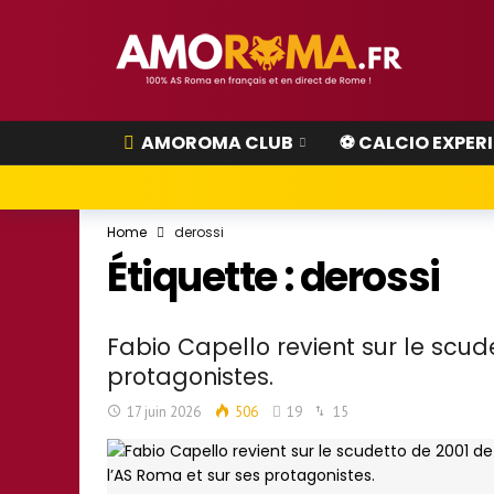
AMOROMA CLUB
⚽ CALCIO EXPER
Home
derossi
Étiquette :
derossi
Fabio Capello revient sur le scud
protagonistes.
17 juin 2026
506
19
15