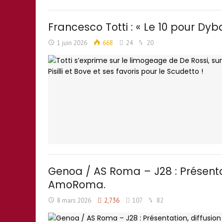
Francesco Totti : « Le 10 pour Dyb
1 juin 2026
668
24
20
Genoa / AS Roma – J28 : Présent
AmoRoma.
8 mars 2026
2,736
107
82