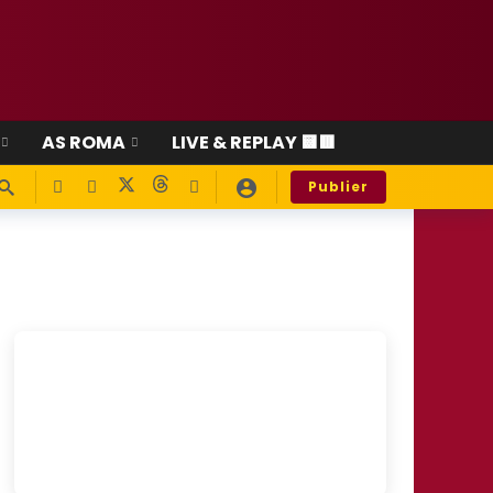
AS ROMA
LIVE & REPLAY 🟨🟥
Publier