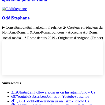
OddiStephane
▶ Consultant digital marketing freelance 📝 Créateur et rédacteur du
blog AmoRoma.fr & AmoRomaTour.com ⚡ Accrédité AS Roma
'social media' 📍 Rome depuis 2019 - Originaire d'Avignon (France)
Suivez-nous
2,193
Instagram
Followers
Join us on Instagram
Follow Us
687
Youtube
Subscribers
Join us on Youtube
Subscribe
1,356
Tiktok
Followers
Join us on Tiktok
Follow Us