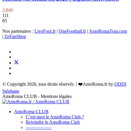
2,849
111
85
Nos partenaires :
LiveFoot.fr
|
OneFootball.fr
|
AmoRomaTour.com
|
ZeFanShop
© Copyright 2026, tous droits réservés | ❤️AmoRoma.fr by
ODDI
Stéphane
AmoRoma CLUB - Mentions légales
AmoRoma CLUB
C’est quoi le AmoRoma Club ?
Rejoindre le AmoRoma Club
—————–