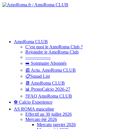
AmoRoma CLUB
C’est quoi le AmoRoma Club ?
Rejoindre le AmoRoma Club
—————–
➡️ Sommaire Abonnés
📰 Actu. AmoRoma CLUB
📋Squad List
📆 AmoRoma CLUB
📊 PronoCalcio 2026-27
‼️FAQ AmoRoma CLUB
⚽ Calcio Experience
AS ROMA masculine
Effectif au 30 juillet 2026
Mercato été 2026
Mercato janvier 2026