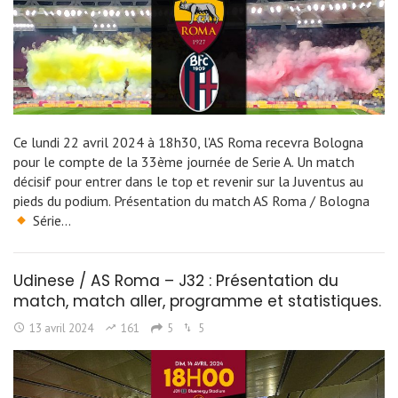
Ce lundi 22 avril 2024 à 18h30, l'AS Roma recevra Bologna
pour le compte de la 33ème journée de Serie A. Un match
décisif pour entrer dans le top et revenir sur la Juventus au
pieds du podium. Présentation du match AS Roma / Bologna
Série…
Udinese / AS Roma – J32 : Présentation du
match, match aller, programme et statistiques.
13 avril 2024
161
5
5