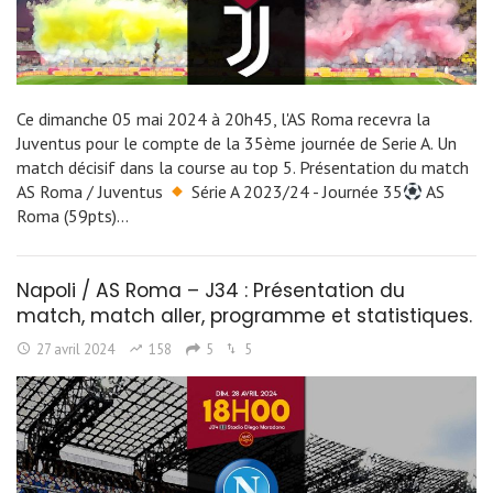
Ce dimanche 05 mai 2024 à 20h45, l'AS Roma recevra la
Juventus pour le compte de la 35ème journée de Serie A. Un
match décisif dans la course au top 5. Présentation du match
AS Roma / Juventus
Série A 2023/24 - Journée 35
AS
Roma (59pts)…
Napoli / AS Roma – J34 : Présentation du
match, match aller, programme et statistiques.
27 avril 2024
158
5
5