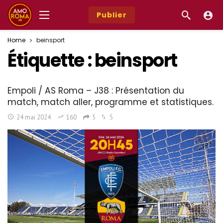
Publier
Home
beinsport
Étiquette :
beinsport
Empoli / AS Roma – J38 : Présentation du
match, match aller, programme et statistiques.
24 mai 2024
160
5
5