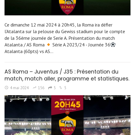
Ce dimanche 12 mai 2024 à 20h45, la Roma ira défier
l'Atalanta sur la pelouse du Gewiss stadium pour le compte
de la 36ème journée de Serie A. Présentation du match
Atalanta / AS Roma
Série A 2023/24 - Journée 36
Atalanta (60pts) vs AS…
AS Roma – Juventus / J35 : Présentation du
match, match aller, programme et statistiques.
4 mai 2024
156
5
5