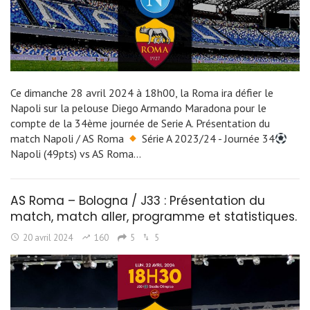
Ce dimanche 28 avril 2024 à 18h00, la Roma ira défier le
Napoli sur la pelouse Diego Armando Maradona pour le
compte de la 34ème journée de Serie A. Présentation du
match Napoli / AS Roma
Série A 2023/24 - Journée 34
Napoli (49pts) vs AS Roma…
AS Roma – Bologna / J33 : Présentation du
match, match aller, programme et statistiques.
20 avril 2024
160
5
5