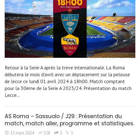
Retour à la Serie A après la treve internationale. La Roma
débutera le mois d'avril avec un déplacement sur la pelouse
de lecce ce lundi 01 avril 2024 à 18h00. Match comptant
pour la 30ème de la Serie A 2023/24. Présentation du match
Lecce…
AS Roma – Sassuolo / J29 : Présentation du
match, match aller, programme et statistiques.
15 mars 2024
158
5
5