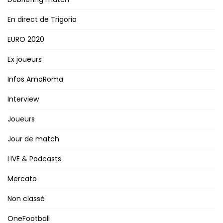
En direct de Trigoria
EURO 2020
Ex joueurs
Infos AmoRoma
Interview
Joueurs
Jour de match
LIVE & Podcasts
Mercato
Non classé
OneFootball