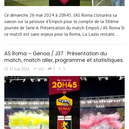
Ce dimanche 26 mai 2024 à 20h45, l'AS Roma cloturera sa
saison sur la pelouse d'Empoli pour le compte de la 38ème
journée de Serie A. Présentation du match Empoli / AS Roma Si
ce match est sans enjeux pour la Roma, La Lazio restant…
AS Roma – Genoa / J37 : Présentation du
match, match aller, programme et statistiques.
17 mai 2024
162
5
5