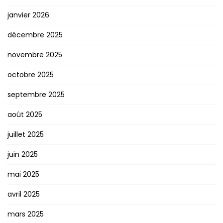
janvier 2026
décembre 2025
novembre 2025
octobre 2025
septembre 2025
août 2025
juillet 2025
juin 2025
mai 2025
avril 2025
mars 2025