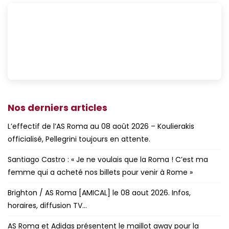
Nos derniers articles
L’effectif de l’AS Roma au 08 août 2026 – Koulierakis
officialisé, Pellegrini toujours en attente.
Santiago Castro : « Je ne voulais que la Roma ! C’est ma
femme qui a acheté nos billets pour venir à Rome »
Brighton / AS Roma [AMICAL] le 08 aout 2026. Infos,
horaires, diffusion TV…
AS Roma et Adidas présentent le maillot away pour la