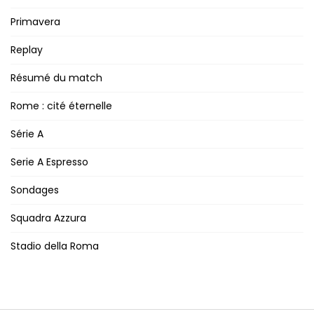
Primavera
Replay
Résumé du match
Rome : cité éternelle
Série A
Serie A Espresso
Sondages
Squadra Azzura
Stadio della Roma